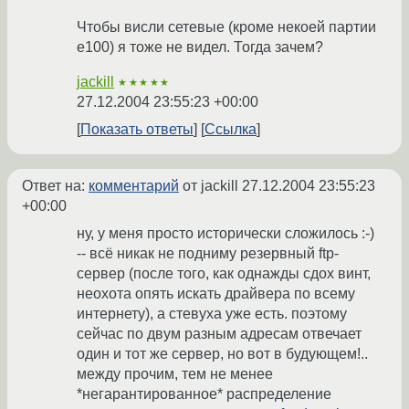
Чтобы висли сетевые (кроме некоей партии
e100) я тоже не видел. Тогда зачем?
jackill
★★★★★
27.12.2004 23:55:23 +00:00
Показать ответы
Ссылка
Ответ на:
комментарий
от jackill
27.12.2004 23:55:23
+00:00
ну, у меня просто исторически сложилось :-)
-- всё никак не подниму резервный ftp-
сервер (после того, как однажды сдох винт,
неохота опять искать драйвера по всему
интернету), а стевуха уже есть. поэтому
сейчас по двум разным адресам отвечает
один и тот же сервер, но вот в будующем!..
между прочим, тем не менее
*негарантированное* распределение