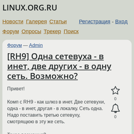
LINUX.ORG.RU
Новости
Галерея
Статьи
Регистрация
-
Вход
Форум
Опросы
Трекер
Поиск
Форум
—
Admin
[RH9] Одна сетевуха - в
инет, две других - в одну
сеть. Возможно?
Привет!
0
Комп с RH9 - как шлюз в инет. Две сетевухи,
одна - в инет, другая - в локалку. Сеть одна.
Надо поставить третью сетевуху,
0
смотрящюю в эту же сеть.