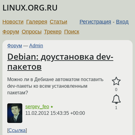
LINUX.ORG.RU
Новости
Галерея
Статьи
Регистрация
-
Вход
Форум
Опросы
Трекер
Поиск
Форум
—
Admin
Debian: доустановка dev-
пакетов
Можно ли в Дебиане автоматом поставить
dev-пакеты ко всем установленным
0
пакетам?
sergey_feo
★
1
11.02.2012 15:43:35 +00:00
Ссылка