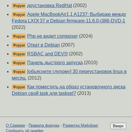
доустановка RedHat
(2002)
Форум
Apple MacBookAir1,1 A1237: Выбираю между
Форум
Fedora LXQt 37 и Debian firmware-11.6.0-i386-DVD-1
(2022)
Php не видит composer
(2024)
Форум
Откат в Debian
(2007)
Форум
RSBAC and DEV!!!
(2002)
Форум
Панель дыстрого запуска
(2010)
Форум
[объясните глупому] 30 переустановок linux в
Форум
месяц.
(2012)
Как поместить на образ установочного диска
Форум
Debian свой task для tasksel?
(2013)
О Сервере
-
Правила форума
-
Разметка Markdown
Вверх
Сообщить об ошибке