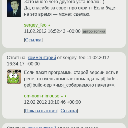
Зато много чего другого установлю :-)
Да, спасибо за совет про скрипт. Если будет
на это время — может, сделаю.
sergey_feo
★
11.02.2012 16:52:43 +00:00
автор топика
Ссылка
Ответ на:
комментарий
от sergey_feo
11.02.2012
16:34:17 +00:00
Если пакет программы старой версии есть в
репе, то очень помогает команда «apt[itude|-
get] build-dep <имя_собираемого пакета>».
om-nom-nimouse
★★
12.02.2012 10:10:46 +00:00
Показать ответ
Ссылка