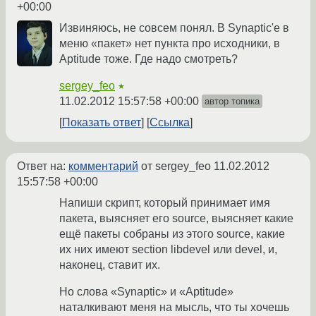
+00:00
Извиняюсь, не совсем понял. В Synaptic'е в
меню «пакет» нет пункта про исходники, в
Aptitude тоже. Где надо смотреть?
sergey_feo
★
11.02.2012 15:57:58 +00:00
автор топика
Показать ответ
Ссылка
Ответ на:
комментарий
от sergey_feo
11.02.2012
15:57:58 +00:00
Напиши скрипт, который принимает имя
пакета, выясняет его source, выясняет какие
ещё пакеты собраны из этого source, какие
их них имеют section libdevel или devel, и,
наконец, ставит их.
Но слова «Synaptic» и «Aptitude»
наталкивают меня на мысль, что ты хочешь