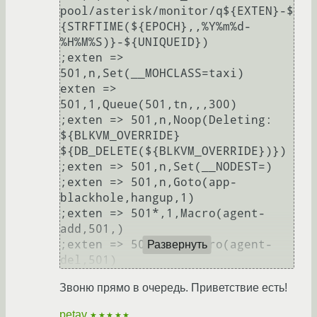
pool/asterisk/monitor/q${EXTEN}-$
{STRFTIME(${EPOCH},,%Y%m%d-
%H%M%S)}-${UNIQUEID})

;exten => 
501,n,Set(__MOHCLASS=taxi)

exten => 
501,1,Queue(501,tn,,,300)

;exten => 501,n,Noop(Deleting: 
${BLKVM_OVERRIDE} 
${DB_DELETE(${BLKVM_OVERRIDE})})

;exten => 501,n,Set(__NODEST=)

;exten => 501,n,Goto(app-
blackhole,hangup,1)

;exten => 501*,1,Macro(agent-
add,501,)

;exten => 501**,1,Macro(agent-
Развернуть
Звоню прямо в очередь. Приветствие есть!
petav
★★★★★