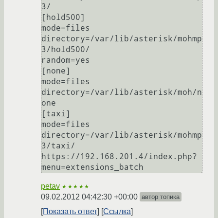
3/

[hold500]

mode=files

directory=/var/lib/asterisk/mohmp
3/hold500/

random=yes

[none]

mode=files

directory=/var/lib/asterisk/moh/n
one

[taxi]

mode=files

directory=/var/lib/asterisk/mohmp
3/taxi/

https://192.168.201.4/index.php?
petav
★★★★★
09.02.2012 04:42:30 +00:00
автор топика
Показать ответ
Ссылка