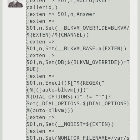
;exten => 501,1,Macro(user-
callerid,)

;exten => 501,n,Answer

;exten => 
501,n,Set(__BLKVM_OVERRIDE=BLKVM/
${EXTEN}/${CHANNEL})

;exten => 
501,n,Set(__BLKVM_BASE=${EXTEN})

;exten => 
501,n,Set(DB(${BLKVM_OVERRIDE})=T
RUE)

;exten => 
501,n,ExecIf($["${REGEX("
(M[(]auto-blkvm[)])" 
${DIAL_OPTIONS})}" != "1"]?
Set(_DIAL_OPTIONS=${DIAL_OPTIONS}
M(auto-blkvm)))

;exten => 
501,n,Set(__NODEST=${EXTEN})

;exten => 
501,n,Set(MONITOR_FILENAME=/var/s