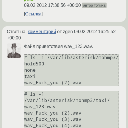
09.02.2012 17:38:56 +00:00
автор топика
Ссылка
Ответ на:
комментарий
от zgen
09.02.2012 16:25:52
+00:00
Файл приветствия wav_123.wav.
# ls -1 /var/lib/asterisk/mohmp3/

hold500

none

taxi

# ls -1 
/var/lib/asterisk/mohmp3/taxi/

wav_123.wav

wav_Fuck_you (2).wav

wav_Fuck_you (3).wav
