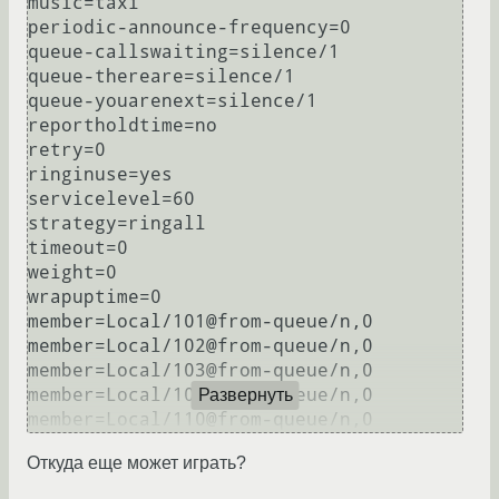
music=taxi

periodic-announce-frequency=0

queue-callswaiting=silence/1

queue-thereare=silence/1

queue-youarenext=silence/1

reportholdtime=no

retry=0

ringinuse=yes

servicelevel=60

strategy=ringall

timeout=0

weight=0

wrapuptime=0

member=Local/101@from-queue/n,0

member=Local/102@from-queue/n,0

member=Local/103@from-queue/n,0

member=Local/104@from-queue/n,0

Развернуть
Откуда еще может играть?