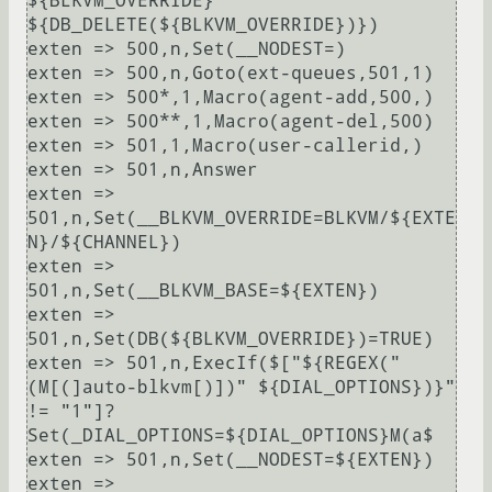
${BLKVM_OVERRIDE} 
${DB_DELETE(${BLKVM_OVERRIDE})})

exten => 500,n,Set(__NODEST=)

exten => 500,n,Goto(ext-queues,501,1)

exten => 500*,1,Macro(agent-add,500,)

exten => 500**,1,Macro(agent-del,500)

exten => 501,1,Macro(user-callerid,)

exten => 501,n,Answer

exten => 
501,n,Set(__BLKVM_OVERRIDE=BLKVM/${EXTE
N}/${CHANNEL})

exten => 
501,n,Set(__BLKVM_BASE=${EXTEN})

exten => 
501,n,Set(DB(${BLKVM_OVERRIDE})=TRUE)

exten => 501,n,ExecIf($["${REGEX("
(M[(]auto-blkvm[)])" ${DIAL_OPTIONS})}" 
!= "1"]?
Set(_DIAL_OPTIONS=${DIAL_OPTIONS}M(a$

exten => 501,n,Set(__NODEST=${EXTEN})

exten => 