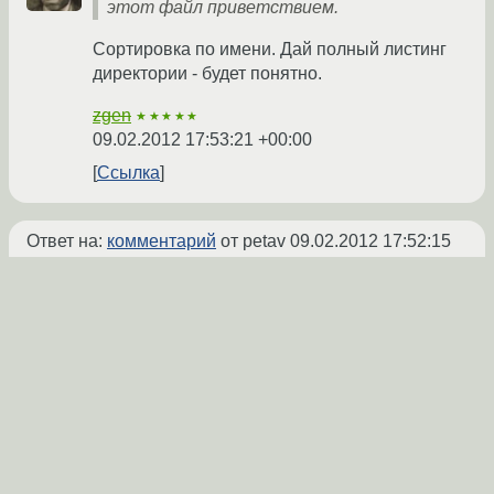
этот файл приветствием.
Сортировка по имени. Дай полный листинг
директории - будет понятно.
zgen
★★★★★
09.02.2012 17:53:21 +00:00
Ссылка
Ответ на:
комментарий
от petav
09.02.2012 17:52:15
+00:00
123.wav
Fuck_you (2).wav
Fuck_you (3).wav
Fuck_you (4).wav
По-моему, все понятно, рандома то у
музыки в очереди на 501 (как у 500й) не
стоИт.