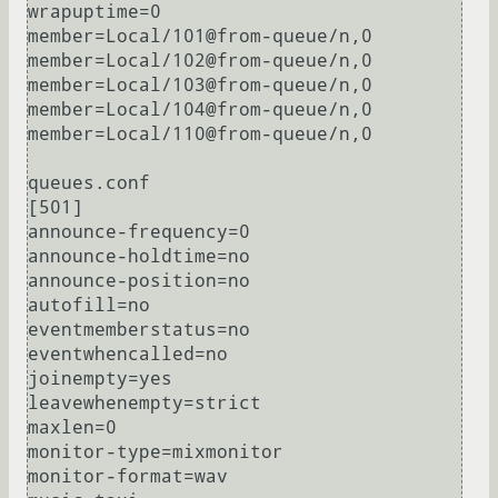
wrapuptime=0

member=Local/101@from-queue/n,0

member=Local/102@from-queue/n,0

member=Local/103@from-queue/n,0

member=Local/104@from-queue/n,0

member=Local/110@from-queue/n,0

queues.conf

[501]

announce-frequency=0

announce-holdtime=no

announce-position=no

autofill=no

eventmemberstatus=no

eventwhencalled=no

joinempty=yes

leavewhenempty=strict

maxlen=0

monitor-type=mixmonitor

monitor-format=wav
