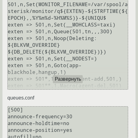
501,n,Set(MONITOR_FILENAME=/var/spool/a
sterisk/monitor/q${EXTEN}-${STRFTIME(${
EPOCH},,%Y%m%d-%H%M%S)}-${UNIQU$

exten => 501,n,Set(__MOHCLASS=taxi)

exten => 501,n,Queue(501,tn,,,300)

exten => 501,n,Noop(Deleting: 
${BLKVM_OVERRIDE} 
${DB_DELETE(${BLKVM_OVERRIDE})})

exten => 501,n,Set(__NODEST=)

exten => 501,n,Goto(app-
blackhole,hangup,1)

exten => 501*,1,Macro(agent-add,501,)

Развернуть
queues.conf
[500]

announce-frequency=30

announce-holdtime=no

announce-position=yes

autofill=no
