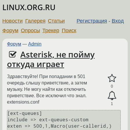
LINUX.ORG.RU
Новости
Галерея
Статьи
Регистрация
-
Вход
Форум
Опросы
Трекер
Поиск
Форум
—
Admin
Asterisk, не пойму
откуда играет
Здравствуйте! При попадании в 501
очередь слышу приветствие, а затем
0
музыку. Не могу найти как отключить
приветствие. Все исключил что знал.
extensions.conf
1
[ext-queues]

include => ext-queues-custom

exten => 500,1,Macro(user-callerid,)
