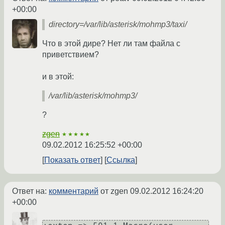
+00:00
directory=/var/lib/asterisk/mohmp3/taxi/
Что в этой дире? Нет ли там файла с
приветствием?
и в этой:
/var/lib/asterisk/mohmp3/
?
zgen
★★★★★
09.02.2012 16:25:52 +00:00
Показать ответ
Ссылка
Ответ на:
комментарий
от zgen
09.02.2012 16:24:20
+00:00