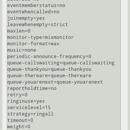
eventmemberstatus=no

eventwhencalled=no

joinempty=yes

leavewhenempty=strict

maxlen=0

monitor-type=mixmonitor

monitor-format=wav

music=none

periodic-announce-frequency=0

queue-callswaiting=queue-callswaiting

queue-thankyou=queue-thankyou

queue-thereare=queue-thereare

queue-youarenext=queue-youarenext

reportholdtime=no

retry=0

ringinuse=yes

servicelevel=15

strategy=ringall

timeout=0

weight=0
