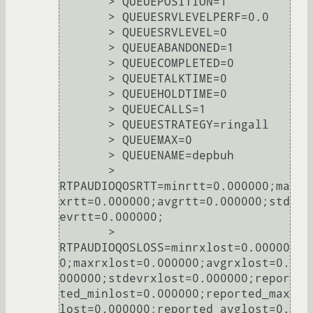
       > QUEUEPOSITION=1

       > QUEUESRVLEVELPERF=0.0

       > QUEUESRVLEVEL=0

       > QUEUEABANDONED=1

       > QUEUECOMPLETED=0

       > QUEUETALKTIME=0

       > QUEUEHOLDTIME=0

       > QUEUECALLS=1

       > QUEUESTRATEGY=ringall

       > QUEUEMAX=0

       > QUEUENAME=depbuh

       > 
RTPAUDIOQOSRTT=minrtt=0.000000;ma
xrtt=0.000000;avgrtt=0.000000;std
evrtt=0.000000;

       > 
RTPAUDIOQOSLOSS=minrxlost=0.00000
0;maxrxlost=0.000000;avgrxlost=0.
000000;stdevrxlost=0.000000;repor
ted_minlost=0.000000;reported_max
lost=0.000000;reported_avglost=0.