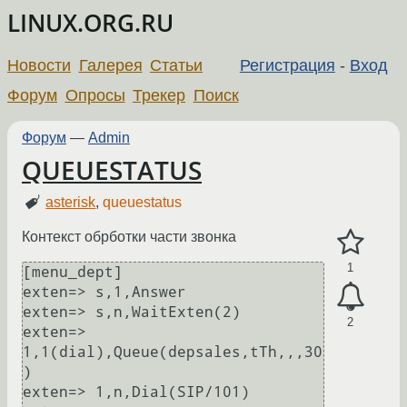
LINUX.ORG.RU
Новости
Галерея
Статьи
Регистрация
-
Вход
Форум
Опросы
Трекер
Поиск
Форум
—
Admin
QUEUESTATUS
asterisk
,
queuestatus
Контекст обрботки части звонка
1
[menu_dept]

exten=> s,1,Answer

exten=> s,n,WaitExten(2)

2
exten=> 
1,1(dial),Queue(depsales,tTh,,,30
)

exten=> 1,n,Dial(SIP/101)
