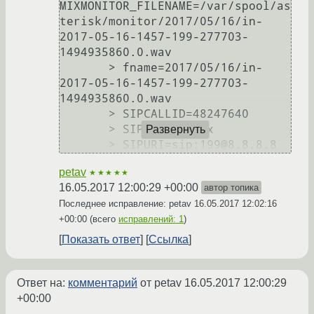
MIXMONITOR_FILENAME=/var/spool/as
terisk/monitor/2017/05/16/in-
2017-05-16-1457-199-277703-
1494935860.0.wav

       > fname=2017/05/16/in-
2017-05-16-1457-199-277703-
1494935860.0.wav

       > SIPCALLID=48247640

       > SIPDOMAIN=pbx

Развернуть
petav
★★★★★
16.05.2017 12:00:29 +00:00
автор топика
Последнее исправление: petav
16.05.2017 12:02:16
+00:00
(всего
исправлений: 1
)
Показать ответ
Ссылка
Ответ на:
комментарий
от petav
16.05.2017 12:00:29
+00:00