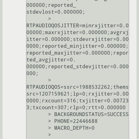
000000;reported_

stdevlost=0.000000;

       > 
RTPAUDIOQOSJITTER=minrxjitter=0.0
00000;maxrxjitter=0.000000;avgrxj
itter=0.000000;stdevrxjitter=0.00
0000;reported_minjitter=0.000000;
reported_maxjitter=0.000000;repor
ted_avgjitter=0.

000000;reported_stdevjitter=0.000
000;

       > 
RTPAUDIOQOS=ssrc=1988532262;thems
src=1207159621;lp=0;rxjitter=0.00
0000;rxcount=316;txjitter=0.00723
3;txcount=307;rlp=0;rtt=0.000000

       > BACKGROUNDSTATUS=SUCCESS

       > PHONE=22446688

       > MACRO_DEPTH=0

       > 