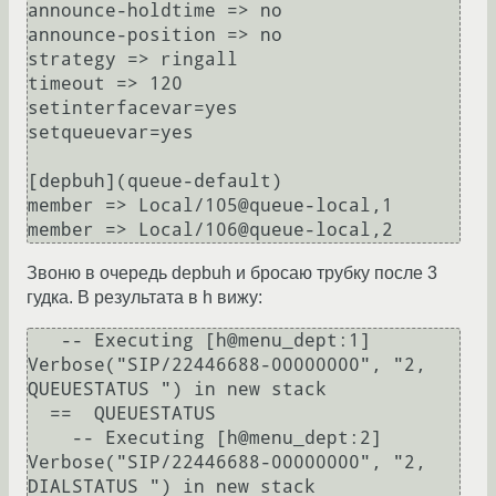
announce-holdtime => no

announce-position => no

strategy => ringall

timeout => 120

setinterfacevar=yes

setqueuevar=yes

[depbuh](queue-default)

member => Local/105@queue-local,1

Звоню в очередь depbuh и бросаю трубку после 3
гудка. В результата в h вижу:
   -- Executing [h@menu_dept:1] 
Verbose("SIP/22446688-00000000", "2, 
QUEUESTATUS ") in new stack

  ==  QUEUESTATUS 

    -- Executing [h@menu_dept:2] 
Verbose("SIP/22446688-00000000", "2, 
DIALSTATUS ") in new stack
