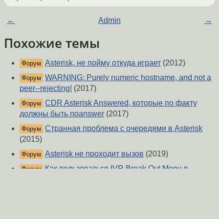
←
Admin
→
Похожие темы
Asterisk, не пойму откуда играет
(2012)
Форум
WARNING: Purely numeric hostname, and not a
Форум
peer--rejecting!
(2017)
CDR Asterisk Answered, которые по факту
Форум
должны быть noanswer
(2017)
Странная проблема с очередями в Asterisk
Форум
(2015)
Asterisk не проходит вызов
(2019)
Форум
Как пользоваться IVR Break Out Menu в
Форум
Asterisk
(2022)
FreePBX 14 проблемы с переадресацией
Форум
(2018)