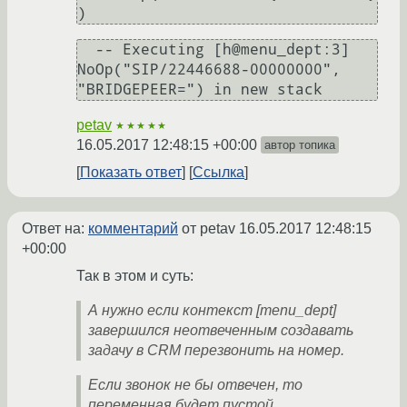
  -- Executing [h@menu_dept:3] 
NoOp("SIP/22446688-00000000", 
petav
★★★★★
16.05.2017 12:48:15 +00:00
автор топика
Показать ответ
Ссылка
Ответ на:
комментарий
от petav
16.05.2017 12:48:15
+00:00
Так в этом и суть:
А нужно если контекст [menu_dept]
завершился неотвеченным создавать
задачу в CRM перезвонить на номер.
Если звонок не бы отвечен, то
переменная будет пустой