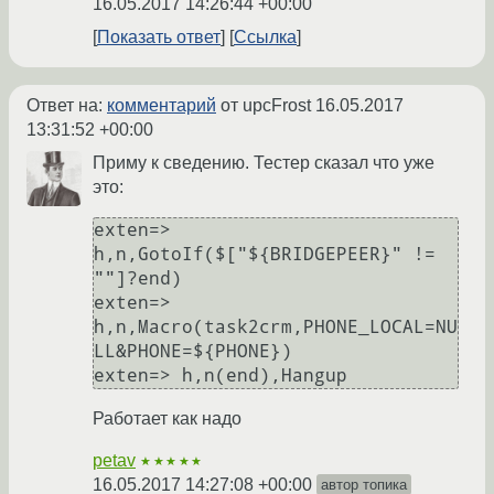
16.05.2017 14:26:44 +00:00
Показать ответ
Ссылка
Ответ на:
комментарий
от upcFrost
16.05.2017
13:31:52 +00:00
Приму к сведению. Тестер сказал что уже
это:
exten=> 
h,n,GotoIf($["${BRIDGEPEER}" != 
""]?end)

exten=> 
h,n,Macro(task2crm,PHONE_LOCAL=NU
LL&PHONE=${PHONE})

Работает как надо
petav
★★★★★
16.05.2017 14:27:08 +00:00
автор топика