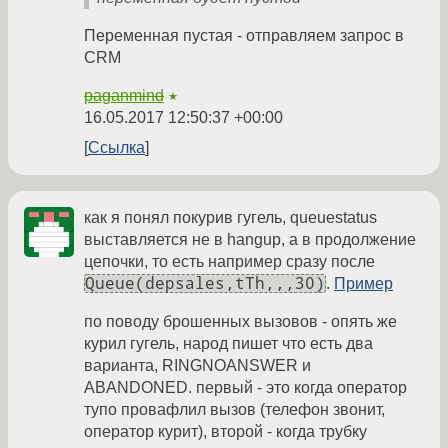
Переменная пустая - отправляем запрос в
CRM
paganmind
★
16.05.2017 12:50:37 +00:00
Ссылка
как я понял покурив гугель, queuestatus
выставляется не в hangup, а в продолжение
цепочки, то есть например сразу после
Queue(depsales,tTh,,,30)
.
Пример
по поводу брошенных вызовов - опять же
курил гугель, народ пишет что есть два
варианта, RINGNOANSWER и
ABANDONED. первый - это когда оператор
тупо провафлил вызов (телефон звонит,
оператор курит), второй - когда трубку