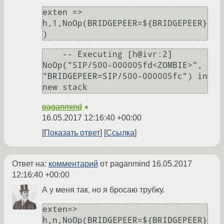
exten => 
h,1,NoOp(BRIDGEPEER=${BRIDGEPEER}
)
    -- Executing [h@ivr:2] 
NoOp("SIP/500-000005fd<ZOMBIE>", 
"BRIDGEPEER=SIP/500-000005fc") in 
new stack
paganmind
★
16.05.2017 12:16:40 +00:00
Показать ответ
Ссылка
Ответ на:
комментарий
от paganmind
16.05.2017
12:16:40 +00:00
А у меня так, но я бросаю трубку.
exten=> 
h,n,NoOp(BRIDGEPEER=${BRIDGEPEER}