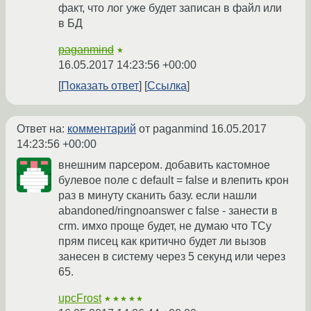
факт, что лог уже будет записан в файл или
в БД
paganmind
★
16.05.2017 14:23:56 +00:00
Показать ответ
Ссылка
Ответ на:
комментарий
от paganmind
16.05.2017
14:23:56 +00:00
внешним парсером. добавить кастомное
булевое поле с default = false и влепить крон
раз в минуту сканить базу. если нашли
abandoned/ringnoanswer с false - занести в
crm. имхо проще будет, не думаю что ТСу
прям писец как критично будет ли вызов
занесен в систему через 5 секунд или через
65.
upcFrost
★★★★★