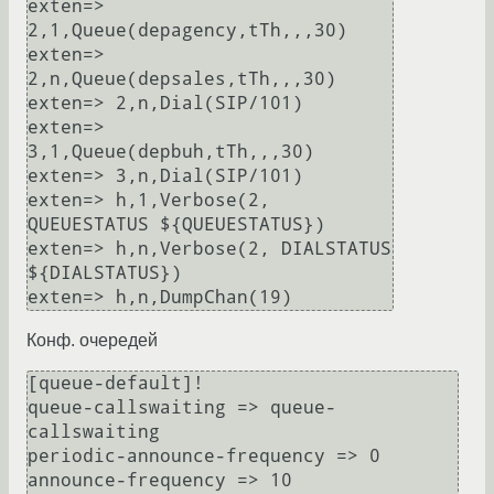
exten=> 
2,1,Queue(depagency,tTh,,,30)

exten=> 
2,n,Queue(depsales,tTh,,,30)

exten=> 2,n,Dial(SIP/101)

exten=> 
3,1,Queue(depbuh,tTh,,,30)

exten=> 3,n,Dial(SIP/101)

exten=> h,1,Verbose(2, 
QUEUESTATUS ${QUEUESTATUS})

exten=> h,n,Verbose(2, DIALSTATUS 
${DIALSTATUS})

Конф. очередей
[queue-default]!

queue-callswaiting => queue-
callswaiting

periodic-announce-frequency => 0

announce-frequency => 10
