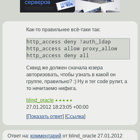
Как-то правильнее всё-таки так:
http_access deny !auth_ldap

http_access allow proxy_allow

Сквид же должен сначала юзера
авторизовать, чтобы узнать в какой он
группе, правильно? :) Ну и тег code рулит, а
то нечитаемо нифига.
blind_oracle
★★★★★
27.01.2012 18:23:05 +00:00
Показать ответ
Ссылка
Ответ на:
комментарий
от blind_oracle
27.01.2012