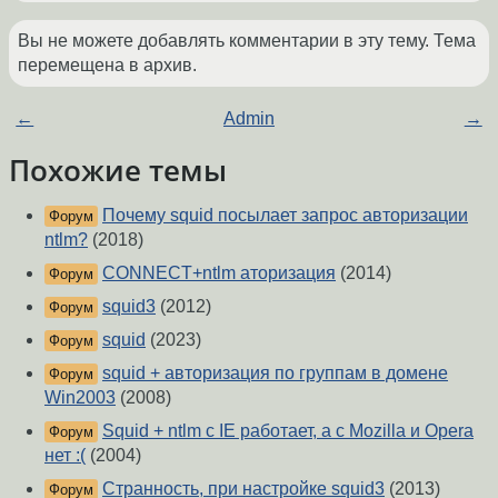
Вы не можете добавлять комментарии в эту тему. Тема
перемещена в архив.
←
Admin
→
Похожие темы
Почему squid посылает запрос авторизации
Форум
ntlm?
(2018)
CONNECT+ntlm аторизация
(2014)
Форум
squid3
(2012)
Форум
squid
(2023)
Форум
squid + авторизация по группам в домене
Форум
Win2003
(2008)
Squid + ntlm с IE работает, а с Mozilla и Opera
Форум
нет :(
(2004)
Странность, при настройке squid3
(2013)
Форум