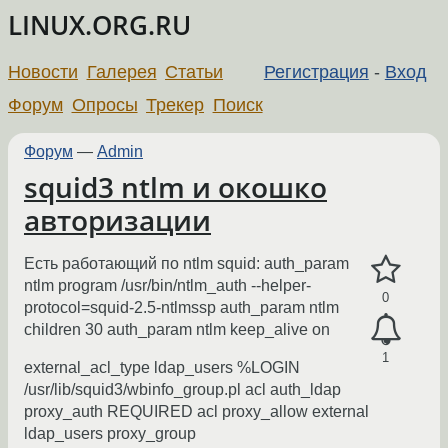
LINUX.ORG.RU
Новости
Галерея
Статьи
Регистрация
-
Вход
Форум
Опросы
Трекер
Поиск
Форум
—
Admin
squid3 ntlm и окошко
авторизации
Есть работающий по ntlm squid: auth_param
ntlm program /usr/bin/ntlm_auth --helper-
0
protocol=squid-2.5-ntlmssp auth_param ntlm
children 30 auth_param ntlm keep_alive on
1
external_acl_type ldap_users %LOGIN
/usr/lib/squid3/wbinfo_group.pl acl auth_ldap
proxy_auth REQUIRED acl proxy_allow external
ldap_users proxy_group