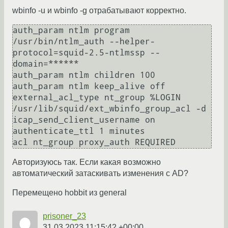
wbinfo -u и wbinfo -g отрабатывают корректно.
auth_param ntlm program 
/usr/bin/ntlm_auth --helper-
protocol=squid-2.5-ntlmssp --
domain=******

auth_param ntlm children 100

auth_param ntlm keep_alive off

external_acl_type nt_group %LOGIN 
/usr/lib/squid/ext_wbinfo_group_acl -d

icap_send_client_username on

authenticate_ttl 1 minutes

Авторизуюсь так. Если какая возможно
автоматический затаскивать изменения с AD?
Перемещено hobbit из general
prisoner_23
31.03.2023 11:15:42 +00:00