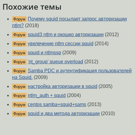
Похожие темы
Почему squid посылает запрос авторизации
Форум
ntlm?
(2018)
squid3 ntlm и окошко авторизации
(2012)
Форум
увелечение ntlm сессии squid
(2014)
Форум
squid и ntlmssp
(2009)
Форум
'nt_group' queue overload
(2012)
Форум
Samba PDC и аутентификация пользователей
Форум
на Squid.
(2009)
настройка авторизации в squid
(2005)
Форум
ntlm_auth + squid
(2004)
Форум
centos samba+squid+sams
(2013)
Форум
squid и два метода авторизации
(2010)
Форум