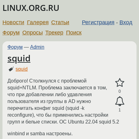
LINUX.ORG.RU
Новости
Галерея
Статьи
Регистрация
-
Вход
Форум
Опросы
Трекер
Поиск
Форум
—
Admin
squid
squid
Доброго! Столкнулся с проблемой
squid+NTLM. Проблема заключается в том,
0
что при добавлении либо удавления
пользователя из группы в AD нужно
перечитать конфиг squid (squid -k
1
reconfigure), что бы применились настройки
групп и белые списки. ОC Ubuntu 22.04 squid 5.2
winbind и samba настроены.