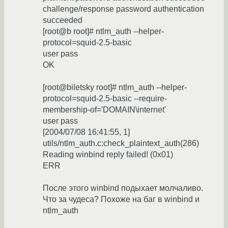
challenge/response password authentication
succeeded
[root@b root]# ntlm_auth --helper-
protocol=squid-2.5-basic
user pass
OK
[root@biletsky root]# ntlm_auth --helper-
protocol=squid-2.5-basic --require-
membership-of='DOMAIN\internet'
user pass
[2004/07/08 16:41:55, 1]
utils/ntlm_auth.c:check_plaintext_auth(286)
Reading winbind reply failed! (0x01)
ERR
После этого winbind подыхает молчаливо.
Что за чудеса? Похоже на баг в winbind и
ntlm_auth