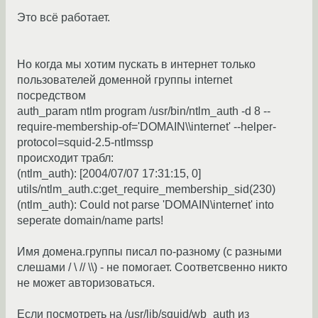
Это всё работает.
Но когда мы хотим пускать в интернет только
пользователей доменной группы internet
посредством
auth_param ntlm program /usr/bin/ntlm_auth -d 8 --
require-membership-of='DOMAIN\\internet' --helper-
protocol=squid-2.5-ntlmssp
происходит трабл:
(ntlm_auth): [2004/07/07 17:31:15, 0]
utils/ntlm_auth.c:get_require_membership_sid(230)
(ntlm_auth): Could not parse 'DOMAIN\internet' into
seperate domain/name parts!
Имя домена.группы писал по-разному (с разными
слешами / \ // \\) - не помогает. Соответсвенно никто
не может авторизоваться.
Если посмотреть на /usr/lib/squid/wb_auth из