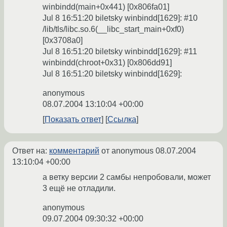
winbindd(main+0x441) [0x806fa01]
Jul 8 16:51:20 biletsky winbindd[1629]: #10
/lib/tls/libc.so.6(__libc_start_main+0xf0)
[0x3708a0]
Jul 8 16:51:20 biletsky winbindd[1629]: #11
winbindd(chroot+0x31) [0x806dd91]
Jul 8 16:51:20 biletsky winbindd[1629]:
anonymous
08.07.2004 13:10:04 +00:00
Показать ответ
Ссылка
Ответ на:
комментарий
от anonymous
08.07.2004
13:10:04 +00:00
а ветку версии 2 самбы непробовали, может
3 ещё не отладили.
anonymous
09.07.2004 09:30:32 +00:00