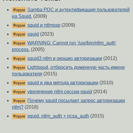
Samba PDC и аутентификация пользователей
Форум
на Squid.
(2009)
squid и ntlmssp
(2009)
Форум
squid
(2023)
Форум
WARNING: Cannot run '/usr/bin/ntlm_auth'
Форум
process.
(2005)
squid3 ntlm и окошко авторизации
(2012)
Форум
Lightsqud, отбросить доменную часть имени
Форум
пользователя
(2015)
squid и два метода авторизации
(2010)
Форум
увелечение ntlm сессии squid
(2014)
Форум
Почему squid посылает запрос авторизации
Форум
ntlm?
(2018)
squid. ntlm_auth + ncsa_auth
(2015)
Форум