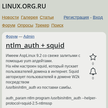
LINUX.ORG.RU
Новости
Галерея
Статьи
Регистрация
-
Вход
Форум
Опросы
Трекер
Поиск
Форум
—
Admin
ntlm_auth + squid
Имеем AspLinux 9.2 cо свеже залитыми с
помощью yum апдейтами.
0
На нём настроен squid, который пускает
пользователей домена в интернет. Squid
авторизует пользователей в домене W2k
0
посредством
/usr/bin/ntlm_auth из поставки самбы.
auth_param ntlm program /usr/bin/ntlm_auth --helper-
protocol=squid-2.5-ntlmssp