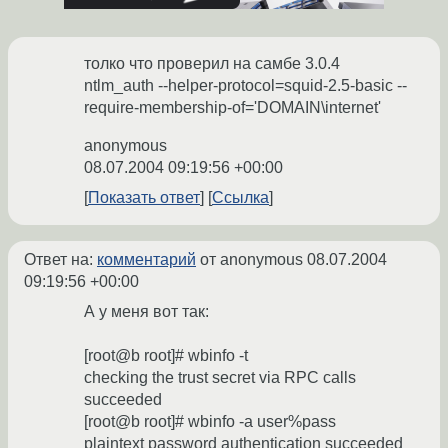
толко что проверил на самбе 3.0.4
ntlm_auth --helper-protocol=squid-2.5-basic --
require-membership-of='DOMAIN\internet'
anonymous
08.07.2004 09:19:56 +00:00
Показать ответ
Ссылка
Ответ на:
комментарий
от anonymous
08.07.2004
09:19:56 +00:00
А у меня вот так:
[root@b root]# wbinfo -t
checking the trust secret via RPC calls
succeeded
[root@b root]# wbinfo -a user%pass
plaintext password authentication succeeded