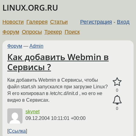
LINUX.ORG.RU
Новости
Галерея
Статьи
Регистрация
-
Вход
Форум
Опросы
Трекер
Поиск
Форум
—
Admin
Как добавить Webmin в
Сервисы ?
Как добавить Webmin в Сервисы, чтобы
файл start.sh запускался при загрузке Linux?
0
Я его копировал в /etc/rc.d/init.d , но его не
видно в Сервисах.
0
skynet
09.12.2004 10:11:01 +00:00
Ссылка