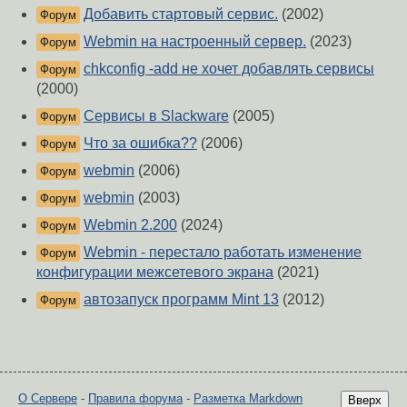
Добавить стартовый сервис.
(2002)
Форум
Webmin на настроенный сервер.
(2023)
Форум
chkconfig -add не хочет добавлять сервисы
Форум
(2000)
Сервисы в Slackware
(2005)
Форум
Что за ошибка??
(2006)
Форум
webmin
(2006)
Форум
webmin
(2003)
Форум
Webmin 2.200
(2024)
Форум
Webmin - перестало работать изменение
Форум
конфигурации межсетевого экрана
(2021)
автозапуск программ Mint 13
(2012)
Форум
О Сервере
-
Правила форума
-
Разметка Markdown
Вверх