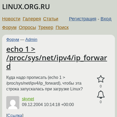
LINUX.ORG.RU
Новости
Галерея
Статьи
Регистрация
-
Вход
Форум
Опросы
Трекер
Поиск
Форум
—
Admin
echo 1 >
/proc/sys/net/ipv4/ip_forwar
d
Куда надо прописать (echo 1 >
/proc/sys/net/ipv4/ip_forward), чтобы эта
0
строка запускалась при загрузке Linux?
skynet
0
09.12.2004 10:14:18 +00:00
Ссылка