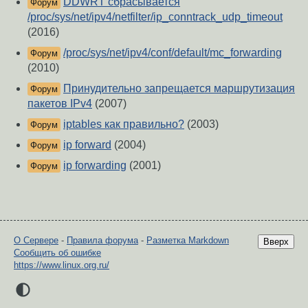
DDWRT сбрасывается
Форум
/proc/sys/net/ipv4/netfilter/ip_conntrack_udp_timeout
(2016)
/proc/sys/net/ipv4/conf/default/mc_forwarding
Форум
(2010)
Принудительно запрещается маршрутизация
Форум
пакетов IPv4
(2007)
iptables как правильно?
(2003)
Форум
ip forward
(2004)
Форум
ip forwarding
(2001)
Форум
О Сервере
-
Правила форума
-
Разметка Markdown
Вверх
Сообщить об ошибке
https://www.linux.org.ru/