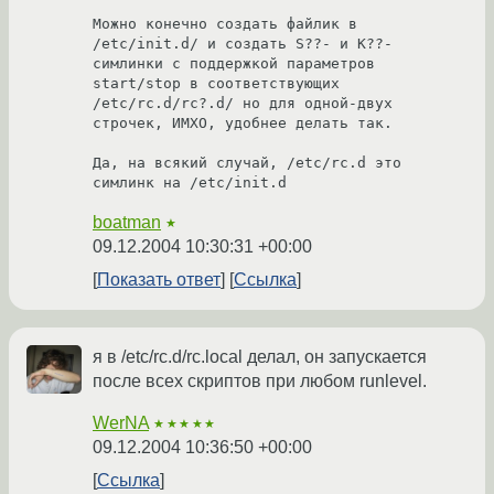
Можно конечно создать файлик в 
/etc/init.d/ и создать S??- и K??-
симлинки с поддержкой параметров 
start/stop в соответствующих 
/etc/rc.d/rc?.d/ но для одной-двух 
строчек, ИМХО, удобнее делать так.

Да, на всякий случай, /etc/rc.d это 
boatman
★
09.12.2004 10:30:31 +00:00
Показать ответ
Ссылка
я в /etc/rc.d/rc.local делал, он запускается
после всех скриптов при любом runlevel.
WerNA
★★★★★
09.12.2004 10:36:50 +00:00
Ссылка