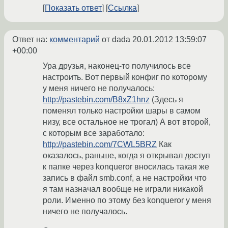
Показать ответ
Ссылка
Ответ на:
комментарий
от dada
20.01.2012 13:59:07
+00:00
Ура друзья, наконец-то получилось все
настроить. Вот первый конфиг по которому
у меня ничего не получалось:
http://pastebin.com/B8xZ1hnz
(Здесь я
поменял только настройки шары в самом
низу, все остальное не трогал) А вот второй,
с которым все заработало:
http://pastebin.com/7CWL5BRZ
Как
оказалось, раньше, когда я открывал доступ
к папке через konqueror вносилась такая же
запись в файл smb.conf, а не настройки что
я там назначал вообще не играли никакой
роли. Именно по этому без konqueror у меня
ничего не получалось.