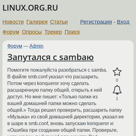
LINUX.ORG.RU
Новости
Галерея
Статьи
Регистрация
-
Вход
Форум
Опросы
Трекер
Поиск
Форум
—
Admin
Запутался с sambaю
Помогите пожалуйста разобраться с samba.
В файле smb.conf указал что расшарить.
0
Потом через konqueror хочу сделать
расшаренную папку общей, открыть к ней
доступ. Но мне пишет: «Только папки из
1
вашей домашней папки можно сделать
общей.» Тогда решил проверить, расшарить папку
«Музыка» из свой домашней директории, указал ее
в шаре в smb.conf, вновь запускаю konqueror и:
«Ошибка при создании общей папки. Проверьте,