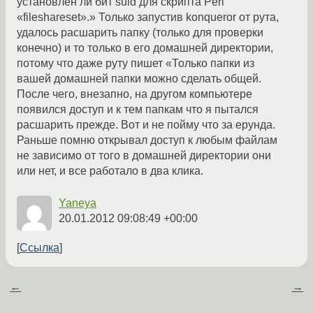
установлен ли бит suid для скрипта Perl
«fileshareset».» Только запустив konqueror от рута,
удалось расшарить папку (только для проверки
конечно) и то только в его домашней директории,
потому что даже руту пишет «Только папки из
вашей домашней папки можно сделать общей.
После чего, внезапно, на другом компьютере
появился доступ и к тем папкам что я пытался
расшарить прежде. Вот и не пойму что за ерунда.
Раньше помню открывал доступ к любым файлам
не зависимо от того в домашней директории они
или нет, и все работало в два клика.
Yaneya
20.01.2012 09:08:49 +00:00
Ссылка
←
→