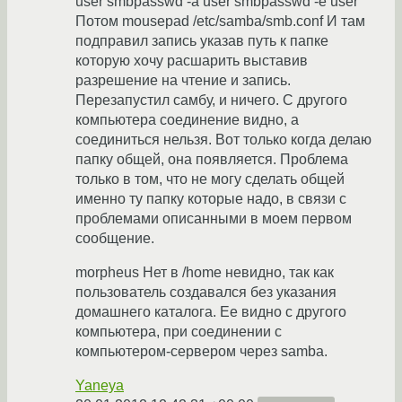
user smbpasswd -a user smbpasswd -e user
Потом mousepad /etc/samba/smb.conf И там
подправил запись указав путь к папке
которую хочу расшарить выставив
разрешение на чтение и запись.
Перезапустил самбу, и ничего. С другого
компьютера соединение видно, а
соединиться нельзя. Вот только когда делаю
папку общей, она появляется. Проблема
только в том, что не могу сделать общей
именно ту папку которые надо, в связи с
проблемами описанными в моем первом
сообщение.
morpheus Нет в /home невидно, так как
пользователь создавался без указания
домашнего каталога. Ее видно с другого
компьютера, при соединении с
компьютером-сервером через samba.
Yaneya