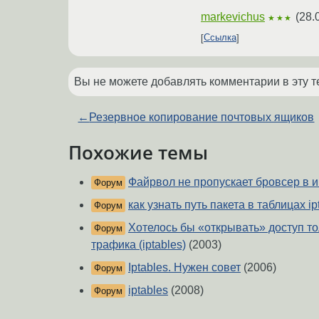
markevichus
(
28.
★★★
Ссылка
Вы не можете добавлять комментарии в эту т
←
Резервное копирование почтовых ящиков
Похожие темы
Файрвол не пропускает бровсер в ин
Форум
как узнать путь пакета в таблицах ip
Форум
Хотелось бы «открывать» доступ то
Форум
трафика (iptables)
(2003)
Iptables. Нужен совет
(2006)
Форум
iptables
(2008)
Форум