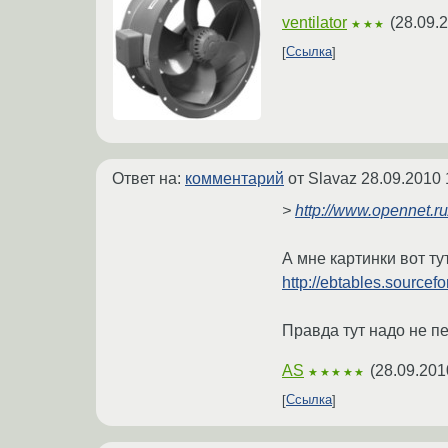
ventilator
(
28.09.
★★★
Ссылка
Ответ на:
комментарий
от Slavaz
28.09.2010 
>
http://www.opennet
А мне картинки вот ту
http://ebtables.sourcef
Правда тут надо не пере
AS
(
28.09.201
★★★★★
Ссылка