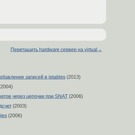
Перетащить hardware сервер на virtual
→
бавление записей в iptables
(2013)
2004)
етов через цепочки при SNAT
(2006)
дсчет
(2003)
les
(2006)