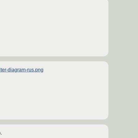
ilter-diagram-rus.png
.