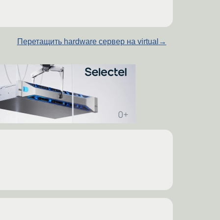
Перетащить hardware сервер на virtual
→