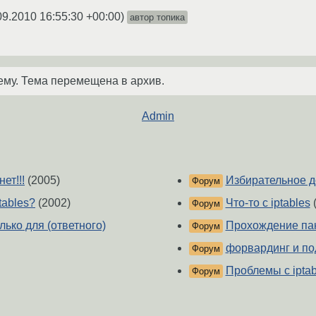
09.2010 16:55:30 +00:00
)
автор топика
ему. Тема перемещена в архив.
Admin
ет!!!
(2005)
Избирательное до
Форум
tables?
(2002)
Что-то с iptables
(
Форум
лько для (ответного)
Прохождение пак
Форум
форвардинг и по
Форум
Проблемы с iptab
Форум