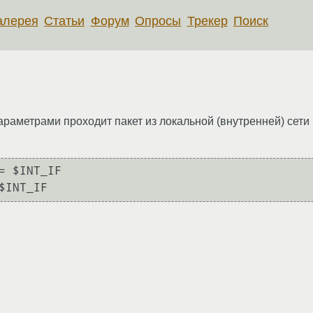
алерея
Статьи
Форум
Опросы
Трекер
Поиск
и параметрами проходит пакет из локальной (внутренней) сет
= $INT_IF
