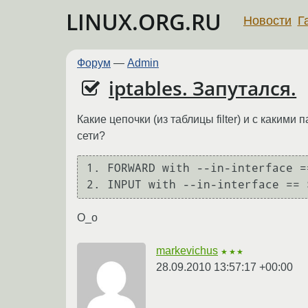
LINUX.ORG.RU
Новости
Г
Форум
—
Admin
iptables. Запутался.
Какие цепочки (из таблицы filter) и с каким
сети?
1. FORWARD with --in-interface =
O_o
markevichus
★★★
28.09.2010 13:57:17 +00:00