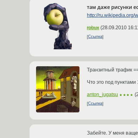
там даже рисунки ес
http://ru.wikipedia.org/w
robux
(
28.09.2010 16:1
Ссылка
Транзитный трафик
Что это под пунктами 
anton_jugatsu
(
★★★★
Ссылка
Забейте. У меня ваще