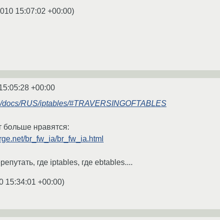
2010 15:07:02 +00:00
)
15:05:28 +00:00
.ru/docs/RUS/iptables/#TRAVERSINGOFTABLES
т больше нравятся:
orge.net/br_fw_ia/br_fw_ia.html
путать, где iptables, где ebtables....
0 15:34:01 +00:00
)