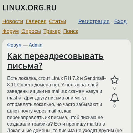
LINUX.ORG.RU
Новости
Галерея
Статьи
Регистрация
-
Вход
Форум
Опросы
Трекер
Поиск
Форум
—
Admin
Как переадресовывать
письма?
Есть локалка, стоит Linux RH 7.2 и Sendmail-
8.11 Своего домена нет. У пользователей
0
заведены ящики на mail.ru: скажем vasya и
masha. Друг другу письма они могут
отправлять локально, но часто забывают и
0
шлют почту через mail.ru, как
перенаправлять их письма, чтоб письма не
создавали трафика? Если пропишу mail.ru в
Локальные домены, то письма не уходят другим (не