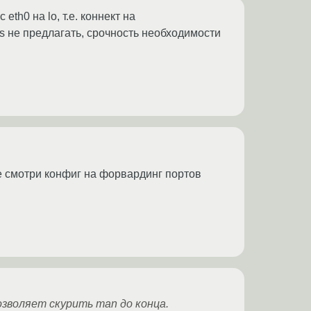
th0 на lo, т.е. коннект на
s не предлагать, срочность необходимости
же смотри конфиг на форвардинг портов
озволяет скурить man до конца.