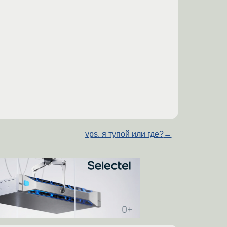
vps. я тупой или где?
→