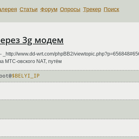
алерея
Статьи
Форум
Опросы
Трекер
Поиск
 через 3g модем
 - _http://www.dd-wrt.com/phpBB2/viewtopic.php?p=656848#6
-за МТС-овского NAT, путём
oot@
$BELYI_IP