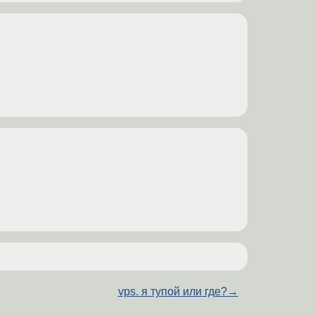
vps. я тупой или где?
→