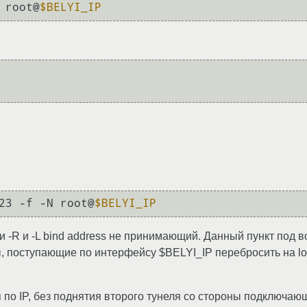
 root@
$BELYI_IP
23 -f -N root@
$BELYI_IP
ми -R и -L bind address не принимающий. Данный пункт под 
еты, поступающие по интерфейсу $BELYI_IP перебросить на l
п по IP, без поднятия второго тунеля со стороны подключа