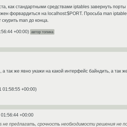
а, как стандартными средствами iptables завернуть порты с e
ен форвардиться на localhost:$PORT. Просьба man iptable
 скурить man до конца.
:56:44 +00:00
)
автор топика
, а так же явно укажи на какой интерфейс байндить, а так 
1 01:58:55 +00:00
)
 01:56:44 +00:00
es не предлагать, срочность необходимости решения не п