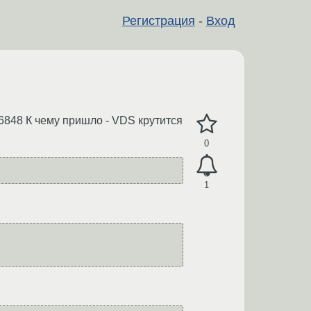
Регистрация
-
Вход
56848 К чему пришло - VDS крутится
0
1