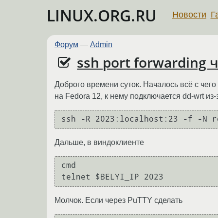
LINUX.ORG.RU
Новости
Г
Форум
—
Admin
ssh port forwarding
Доброго времени суток. Началось всё с чего
на Fedora 12, к нему подключается dd-wrt из
ssh -R 2023:localhost:23 -f -N r
Дальше, в виндоклиенте
cmd

Молчок. Если через PuTTY сделать