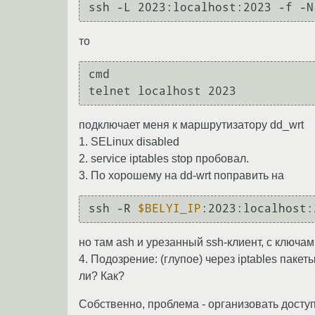
ssh -L 2023:localhost:2023 -f -N
то
cmd

telnet localhost 2023
подключает меня к маршрутизатору dd_wrt
1. SELinux disabled
2. service iptables stop пробовал.
3. По хорошему на dd-wrt поправить на
ssh -R 
$BELYI_IP
:2023:localhost:
но там ash и урезанный ssh-клиент, с ключа
4. Подозрение: (глупое) через iptables пак
ли? Как?
Собственно, проблема - организовать досту