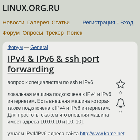
LINUX.ORG.RU
Новости
Галерея
Статьи
Регистрация
-
Вход
Форум
Опросы
Трекер
Поиск
Форум
—
General
IPv4 & IPv6 & ssh port
forwarding
вопрос к специалистам по ssh и IPv6
0
локальная машина подключена к IPv4 и IPv6
интернетам. Есть внешняя машина которая
также подключена к IPv4 и IPv6 интернетам.
0
Для простоты скажем что внешняя машина
имеет адреса 10.0.0.10 и [10::10].
узнаём IPv4/IPv6 адреса сайта
http://www.kame.net