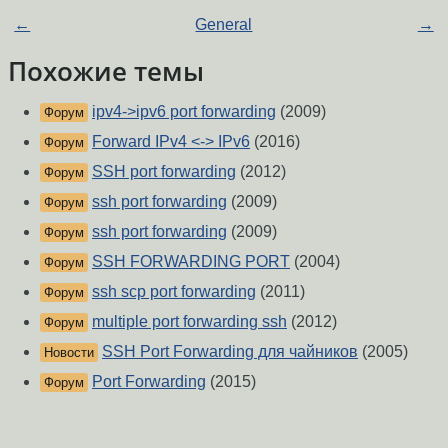
←
General
→
Похожие темы
ipv4->ipv6 port forwarding
(2009)
Форум
Forward IPv4 <-> IPv6
(2016)
Форум
SSH port forwarding
(2012)
Форум
ssh port forwarding
(2009)
Форум
ssh port forwarding
(2009)
Форум
SSH FORWARDING PORT
(2004)
Форум
ssh scp port forwarding
(2011)
Форум
multiple port forwarding ssh
(2012)
Форум
SSH Port Forwarding для чайников
(2005)
Новости
Port Forwarding
(2015)
Форум