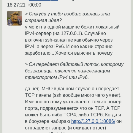
18:27:21 +00:00
> Откуда у тебя вообще взялась эта
странная идея?
у меня на одной машине бежит локальный
IPv4-сервер (на 127.0.0.1). Случайно
включил ssh-канал не как обычно через
IPv4, а через IPv6. И оно как ни странно
заработало... Хочется выяснить почему
> Он передает байтовый поток, которому
без разницы, является нижележащим
транспортом IPv4 или IPv6.
да нет, IMHO в данном случае он передаёт
TCP пакеты (ssh вообще много чего умеет).
Именно поэтому указывается только номер
порта, подразумевается что он TCP. А TCP
может быть либо TCP4, либо TCP6. Когда я
в броузере набираю
http://127.0.0.1:8086/
он
отправляет запрос (и ожидает ответ)