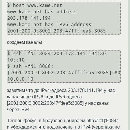
$ host www.kame.net

www.kame.net has address 
203.178.141.194

www.kame.net has IPv6 address 
создаём каналы
$ ssh -fNL 8084:203.178.141.194:80 
10::10

$ ssh -fNL 8086:
[2001:200:0:8002:203:47ff:fea5:3085]:80 
заметим что до IPv4-адреса 203.178.141.194 у нас
канал через IPv6, а до IPv6-адреса
[2001:200:0:8002:203:47ff:fea5:3085] у нас канал
через IPv4.
Теперь фокус: в браузере набираем http://[::1]:8084/
и убеждаемся что подключены по IPv4 (черепаха не