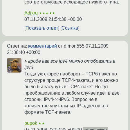
соответствующее исходящее нужного типа.
Adjkru
★★★★★
07.11.2009 21:54:38 +00:00
Показать ответ
Ссылка
Ответ на:
комментарий
от dimon555
07.11.2009
21:38:40 +00:00
> вроде как все ipv4 можно отобразить в
ipv6
Тогда уж скорее наоборот -- TCP6 пакет по
структуре проще TCP4-пакета, и его можно
было бы засунуть в TCP4-пакет. Но тут
преобразование в любом случае идёт в две
стороны IPv4<->IPv6. Вопрос не в
количестве уникальных IP-адресов а в
формате TCP-пакета.
pupok
★★
07.11.2009 22:02:35 +00:00
автор топика