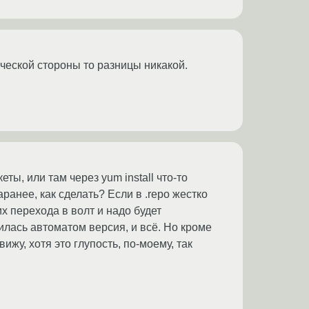
ической стороны то разницы никакой.
ы, или там через yum install что-то
ранее, как сделать? Если в .repo жестко
их перехода в волт и надо будет
илась автоматом версия, и всё. Но кроме
жу, хотя это глупость, по-моему, так