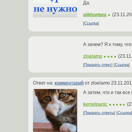
Да.
alikhantara
(
23.11.20
★
Ссылка
А зачем? Я к тому, чт
zloelamo
(
23.11
★★★★
Показать ответ
Ссылка
Ответ на:
комментарий
от zloelamo
23.11.201
А затем, что и так вс
kernelpanic
(
2
★★★★★
Показать ответы
Ссылка