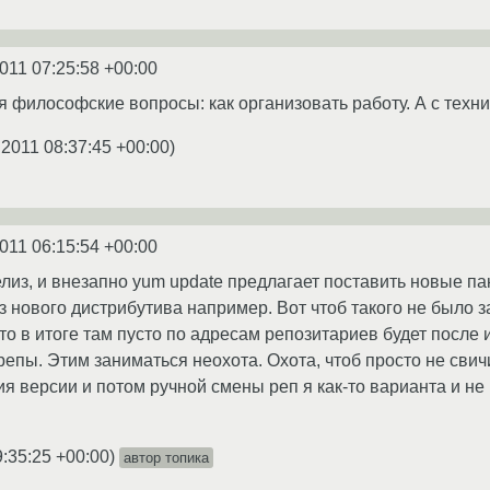
2011 07:25:58 +00:00
я философские вопросы: как организовать работу. А с техн
.2011 08:37:45 +00:00
)
2011 06:15:54 +00:00
из, и внезапно yum update предлагает поставить новые пакет
з нового дистрибутива например. Вот чтоб такого не было за
то в итоге там пусто по адресам репозитариев будет после 
репы. Этим заниматься неохота. Охота, чтоб просто не свич
 версии и потом ручной смены реп я как-то варианта и не ви
9:35:25 +00:00
)
автор топика