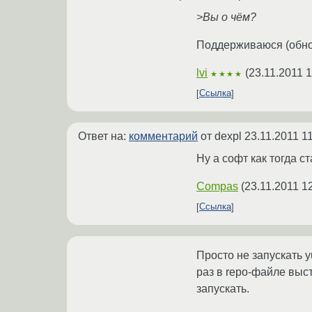
>Вы о чём?
Поддерживаюся (обнов
lvi
(
23.11.2011 1
★★★★
Ссылка
Ответ на:
комментарий
от dexpl
23.11.2011 1
Ну а софт как тогда с
Compas
(
23.11.2011 1
Ссылка
Просто не запускать y
раз в repo-файле выст
запускать.