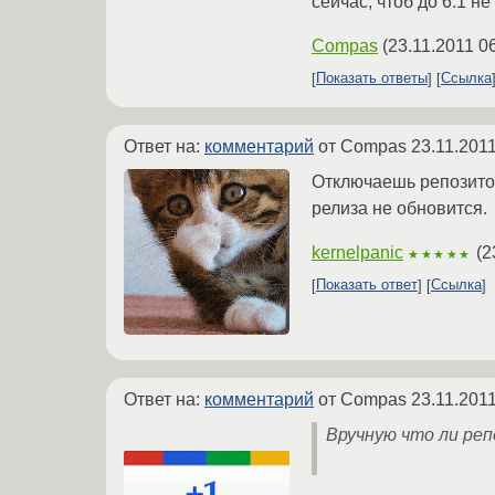
сейчас, чтоб до 6.1 не
Compas
(
23.11.2011 0
Показать ответы
Ссылка
Ответ на:
комментарий
от Compas
23.11.2011
Отключаешь репозитор
релиза не обновится.
kernelpanic
(
2
★★★★★
Показать ответ
Ссылка
Ответ на:
комментарий
от Compas
23.11.2011
Вручную что ли ре