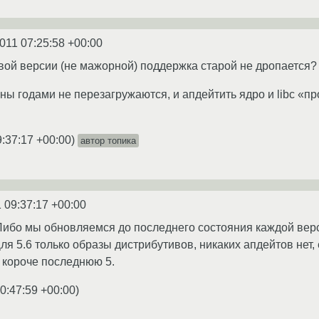
2011 07:25:58 +00:00
вой версии (не мажорной) поддержка старой не дропается? И
ны годами не перезагружаются, и апдейтить ядро и libc «п
9:37:17 +00:00
)
автор топика
 09:37:17 +00:00
 Либо мы обновляемся до последнего состояния каждой верс
ля 5.6 только образы дистрибутивов, никаких апдейтов нет, 
 короче последнюю 5.
10:47:59 +00:00
)