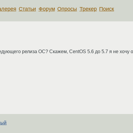
алерея
Статьи
Форум
Опросы
Трекер
Поиск
едующего релиза ОС? Скажем, CentOS 5.6 до 5.7 я не хочу об
ный