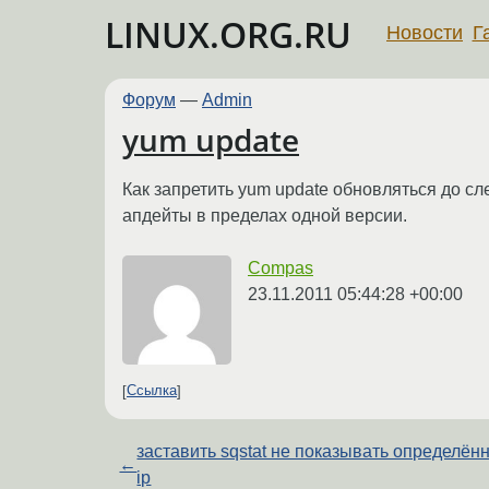
LINUX.ORG.RU
Новости
Г
Форум
—
Admin
yum update
Как запретить yum update обновляться до сл
апдейты в пределах одной версии.
Compas
23.11.2011 05:44:28 +00:00
Ссылка
заставить sqstat не показывать определён
←
ip