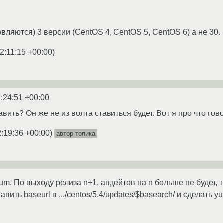
ляются) 3 версии (CentOS 4, CentOS 5, CentOS 6) а не 30.
2:11:15 +00:00
)
1:24:51 +00:00
тавить? Он же не из волта ставиться будет. Вот я про что г
2:19:36 +00:00
)
автор топика
um. По выходу релиза n+1, апдейтов на n больше не будет, т
авить baseurl в .../centos/5.4/updates/$basearch/ и сделать