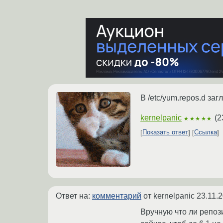
В /etc/yum.repos.d за
kernelpanic
(
2
★★★★★
Показать ответ
Ссылка
Ответ на:
комментарий
от kernelpanic
23.11.
Вручную что ли репози