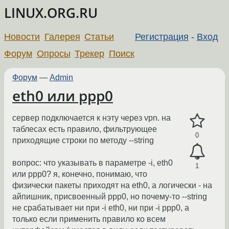
LINUX.ORG.RU
Новости
Галерея
Статьи
Регистрация
-
Вход
Форум
Опросы
Трекер
Поиск
Форум
—
Admin
eth0 или ррр0
сервер подключается к нэту через vpn. на
таблесах есть правило, фильтрующее
0
приходящие строки по методу --string
вопрос: что указывать в параметре -i, eth0
1
или ppp0? я, конечно, понимаю, что
физически пакеты приходят на eth0, а логически - на
айпишник, присвоенный ррр0, но почему-то --string
не срабатывает ни при -i eth0, ни при -i ppp0, а
только если применить правило ко всем