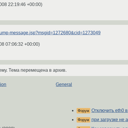
008 22:19:46 +00:00
)
ru/jump-message.jsp?msgid=1272680&cid=1273049
08 07:06:32 +00:00
)
ему. Тема перемещена в архив.
ion
General
Отключить eth0 в
Форум
при загрузке не 
Форум