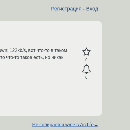
Регистрация
-
Вход
n: 122kb/s, вот что-то в таком
 что-то такое есть, но никак
0
0
Не собирается wine в Arch`е
→