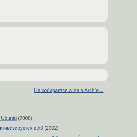
Не собирается wine в Arch`е
→
 Ubuntu
(2008)
активизируется eth0
(2002)