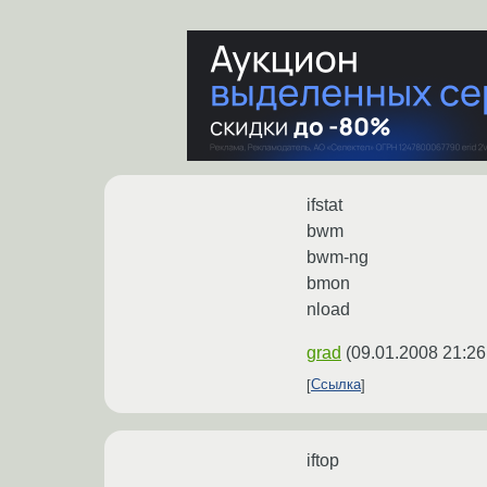
ifstat
bwm
bwm-ng
bmon
nload
grad
(
09.01.2008 21:26
Ссылка
iftop