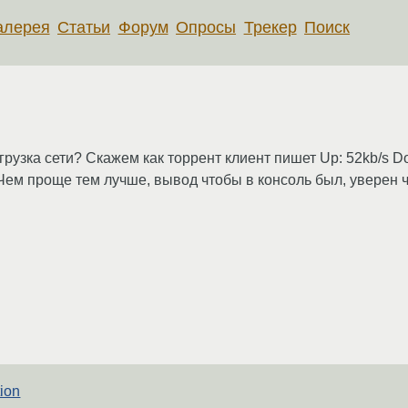
алерея
Статьи
Форум
Опросы
Трекер
Поиск
узка сети? Скажем как торрент клиент пишет Up: 52kb/s Dow
ем проще тем лучше, вывод чтобы в консоль был, уверен что
ion