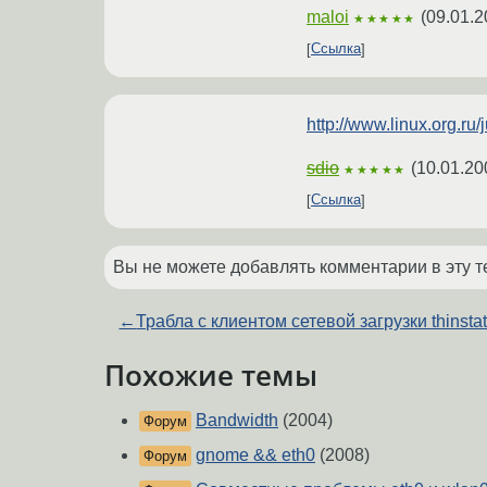
maloi
(
09.01.2
★★★★★
Ссылка
http://www.linux.org.
sdio
(
10.01.20
★★★★★
Ссылка
Вы не можете добавлять комментарии в эту т
←
Трабла с клиентом сетевой загрузки thinstat
Похожие темы
Bandwidth
(2004)
Форум
gnome && eth0
(2008)
Форум