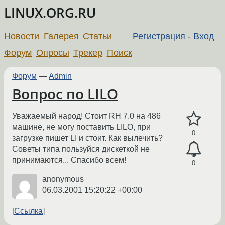
LINUX.ORG.RU
Новости
Галерея
Статьи
Регистрация
-
Вход
Форум
Опросы
Трекер
Поиск
Форум
—
Admin
Вопрос по LILO
Уважаемый народ! Стоит RH 7.0 на 486
машине, не могу поставить LILO, при
0
загрузке пишет LI и стоит. Как вылечить?
Советы типа пользуйся дискеткой не
принимаются... Спасибо всем!
0
anonymous
06.03.2001 15:20:22 +00:00
Ссылка