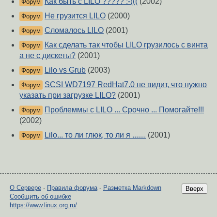
Как быть c LILO ????? :-(((
(2002)
Форум
Не грузится LILO
(2000)
Форум
Сломалось LILO
(2001)
Форум
Как сделать так чтобы LILO грузилось с винта
Форум
а не с дискеты?
(2001)
Lilo vs Grub
(2003)
Форум
SCSI WD7197 RedHat7.0 не видит, что нужно
Форум
указать при загрузке LILO?
(2001)
Проблеммы с LILO ... Срочно ... Помогайте!!!
Форум
(2002)
Lilo... то ли глюк, то ли я .......
(2001)
Форум
О Сервере
-
Правила форума
-
Разметка Markdown
Вверх
Сообщить об ошибке
https://www.linux.org.ru/