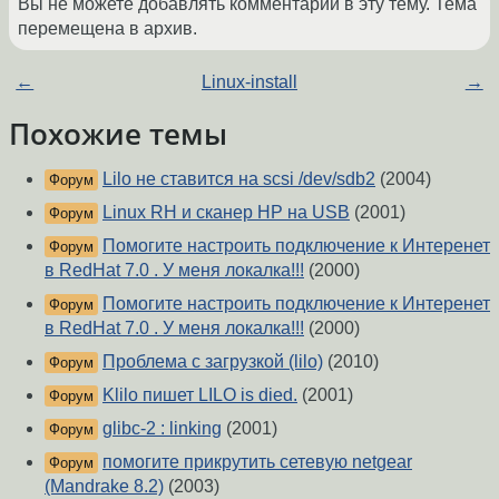
Вы не можете добавлять комментарии в эту тему. Тема
перемещена в архив.
←
Linux-install
→
Похожие темы
Lilo не ставится на scsi /dev/sdb2
(2004)
Форум
Linux RH и сканер HP на USB
(2001)
Форум
Помогите настроить подключение к Интеренет
Форум
в RedHat 7.0 . У меня локалка!!!
(2000)
Помогите настроить подключение к Интеренет
Форум
в RedHat 7.0 . У меня локалка!!!
(2000)
Проблема с загрузкой (lilo)
(2010)
Форум
Klilo пишет LILO is died.
(2001)
Форум
glibc-2 : linking
(2001)
Форум
помогите прикрутить сетевую netgear
Форум
(Mandrake 8.2)
(2003)