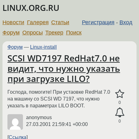
LINUX.ORG.RU
Новости
Галерея
Статьи
Регистрация
-
Вход
Форум
Опросы
Трекер
Поиск
Форум
—
Linux-install
SCSI WD7197 RedHat7.0 не
видит, что нужно указать
при загрузке LILO?
Господа, помогите! При устаовке RedHat 7.0
на машину со SCSI WD 7197, что нужно
0
указать в параметрах LILO BOOT.
anonymous
0
27.03.2001 21:59:41 +00:00
Ссылка