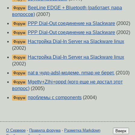
BeeLine EDGE + Bluetooth (работает, пара
Форум
вопросов)
(2007)
PPP Dial-Out соединение на Slackware
(2002)
Форум
PPP Dial-Out соединение на Slackware
(2002)
Форум
Настройка Dial-In Server на Slackware linux
Форум
(2002)
Настройка Dial-In Server на Slackware linux
Форум
(2002)
nat в чудо-adsl-модеме. nmap не берет.
(2010)
Форум
Mgetty+Zlhj+pppd (кого еще не достал этот
Форум
вопрос)
(2005)
проблемы с components
(2004)
Форум
О Сервере
-
Правила форума
-
Разметка Markdown
Вверх