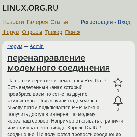
LINUX.ORG.RU
Новости
Галерея
Статьи
Регистрация
-
Вход
Форум
Опросы
Трекер
Поиск
Форум
—
Admin
перенаправление
модемного соединения
На нашем серваке система Linux Red Hat 7.
Есть выделенный канал который
0
провбрасываем по сетке на другие
компьютеры. Подключили модем через
MGetty потом подключается PPP. Можно
0
получить доступ в интернет по модему
через наш сервер. Например открывать странички
или скачивать что-нибудь. Короче DialUP
соединение. Не получается провести соединение