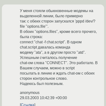
У меня стояли обыкновенные модемы на
выделенной линии, было примерно
так: с обеих сторон запускался 'pppd /dev/?
file "options.file"'.
В обоих "options.files", кроме всего прочего,
была строка:
connect "chat -f chat.script". В одном
chat.script давалась команда
модему "ata", а в другом просто "atd".
Успешным считалось получение
chat-ом слова "CONNECT". Это работало. В
Вашем случаем, можно в script
посылать в линию и ждать chat-ом с обоих
сторон контрольное слово.
Надеюсь был полезным.
anonymous
29.03.2003 10:42:39 +00:00
Ссылка