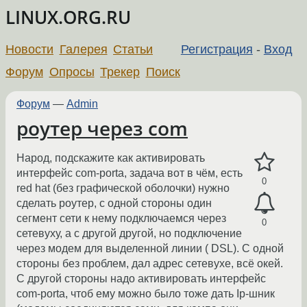
LINUX.ORG.RU
Новости
Галерея
Статьи
Регистрация
-
Вход
Форум
Опросы
Трекер
Поиск
Форум
—
Admin
роутер через com
Народ, подскажите как активировать
интерфейс com-porta, задача вот в чём, есть
0
red hat (без графической оболочки) нужно
сделать роутер, с одной стороны один
сегмент сети к нему подключаемся через
0
сетевуху, а с другой другой, но подключение
через модем для выделенной линии ( DSL). С одной
стороны без проблем, дал адрес сетевухе, всё окей.
С другой стороны надо активировать интерфейс
com-portа, чтоб ему можно было тоже дать Ip-шник