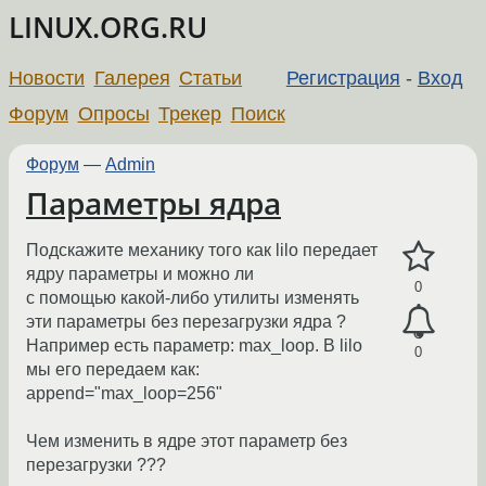
LINUX.ORG.RU
Новости
Галерея
Статьи
Регистрация
-
Вход
Форум
Опросы
Трекер
Поиск
Форум
—
Admin
Параметры ядра
Подскажите механику того как lilo передает
ядру параметры и можно ли
0
с помощью какой-либо утилиты изменять
эти параметры без перезагрузки ядра ?
Например есть параметр: max_loop. В lilo
0
мы его передаем как:
append="max_loop=256"
Чем изменить в ядре этот параметр без
перезагрузки ???