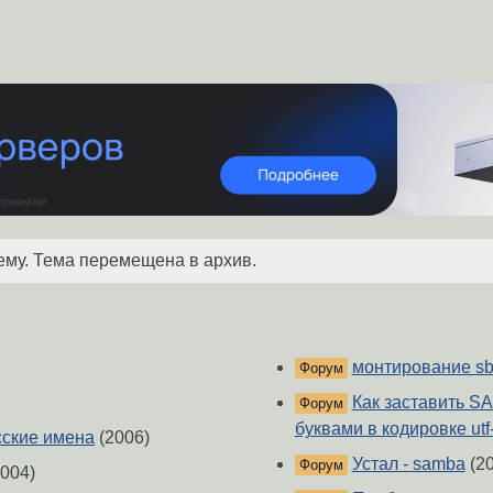
ему. Тема перемещена в архив.
монтирование s
Форум
Как заставить S
Форум
буквами в кодировке utf
сские имена
(2006)
Устал - samba
(20
Форум
004)