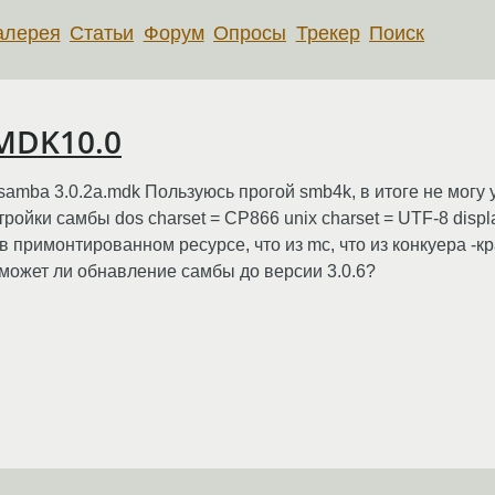
алерея
Статьи
Форум
Опросы
Трекер
Поиск
MDK10.0
 samba 3.0.2a.mdk Пользуюсь прогой smb4k, в итоге не могу
йки самбы dos charset = CP866 unix charset = UTF-8 displ
в примонтированном ресурсе, что из mc, что из конкуера -кр
может ли обнавление самбы до версии 3.0.6?