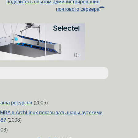
поделитесь опытом администрирования
→
почтового сервера
bama ресурсов
(2005)
AMBA в ArchLinux показывать шары русскими
-8?
(2008)
03)