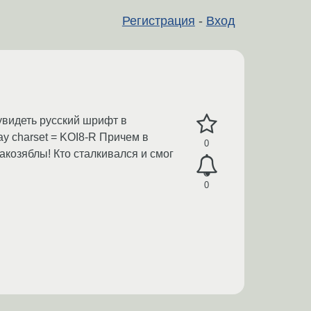
Регистрация
-
Вход
 увидеть русский шрифт в
ay charset = KOI8-R Причем в
0
акозяблы! Кто сталкивался и смог
0