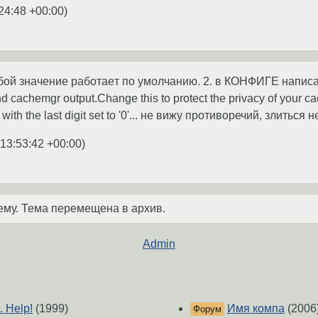
24:48 +00:00
)
тобой значение работаeт по умолчанию. 2. в КОНФИГЕ написано
nd cachemgr output.Change this to protect the privacy of your ca
e with the last digit set to '0'... не вижу противоречий, злиться н
13:53:42 +00:00
)
ему. Тема перемещена в архив.
Admin
 Help!
(1999)
Имя компа
(2006
Форум