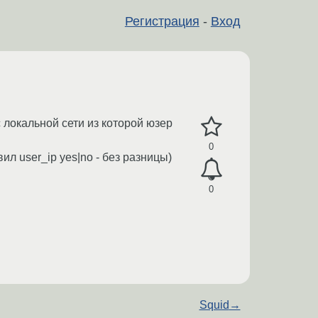
Регистрация
-
Вход
 локальной сети из которой юзер
0
л user_ip yes|no - без разницы)
0
Squid
→