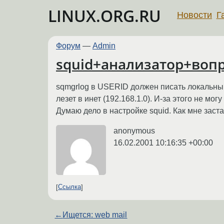
LINUX.ORG.RU
Новости
Г
Форум
—
Admin
squid+анализатор+воп
sqmgrlog в USERID должен писать локальный 
лезет в инет (192.168.1.0). И-за этого не мог
Думаю дело в настройке squid. Как мне заст
anonymous
16.02.2001 10:16:35 +00:00
Ссылка
←
Ищется: web mail