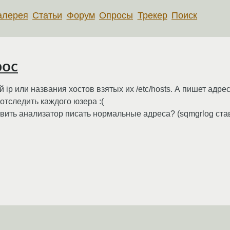
алерея
Статьи
Форум
Опросы
Трекер
Поиск
рос
ip или названия хостов взятых их /etc/hosts. А пишет адрес
у отследить каждого юзера :(
авить анализатор писать нормальные адреса? (sqmgrlog стави