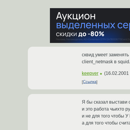
сквид умеет заменять
client_netmask в squid
keepver
(
16.02.2001 
★
Ссылка
Я бы сказал выстави 
и это работа чьихто р
и не для того чтоб
а для того чтобы счи