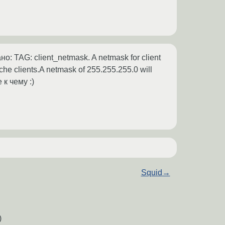
: TAG: client_netmask. A netmask for client
che clients.A netmask of 255.255.255.0 will
е к чему :)
Squid
→
)