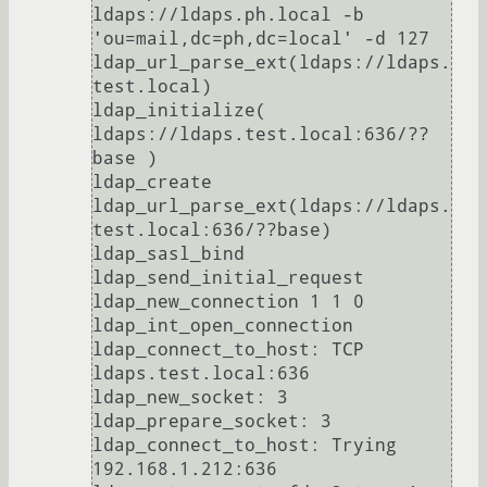
ldaps://ldaps.ph.local -b 
'ou=mail,dc=ph,dc=local' -d 127

ldap_url_parse_ext(ldaps://ldaps.
test.local)

ldap_initialize( 
ldaps://ldaps.test.local:636/??
base )

ldap_create

ldap_url_parse_ext(ldaps://ldaps.
test.local:636/??base)

ldap_sasl_bind

ldap_send_initial_request

ldap_new_connection 1 1 0

ldap_int_open_connection

ldap_connect_to_host: TCP 
ldaps.test.local:636

ldap_new_socket: 3

ldap_prepare_socket: 3

ldap_connect_to_host: Trying 
192.168.1.212:636
