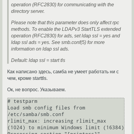
operation (RFC2830) for communicating with the
directory server.
Please note that this parameter does only affect rpc
methods. To enable the LDAPv3 StartTLS extended
operation (RFC2830) for ads, set ldap ssl = yes and
ldap ssl ads = yes. See smb.conf(5) for more
information on ldap ssl ads.
Default: ldap ssl = start tls
Как написано здесь, самба не умеет работать ни с
чем, кроме starttls.
Ок, не вопрос. Указываем.
# testparm 

Load smb config files from 
/etc/samba/smb.conf

rlimit_max: increasing rlimit_max 
(1024) to minimum Windows limit (16384)
