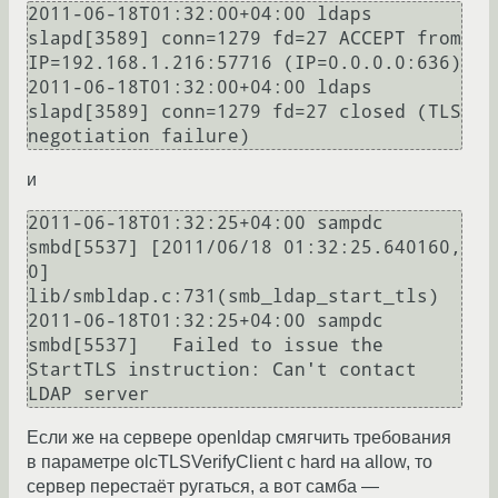
2011-06-18T01:32:00+04:00 ldaps 
slapd[3589] conn=1279 fd=27 ACCEPT from 
IP=192.168.1.216:57716 (IP=0.0.0.0:636) 

2011-06-18T01:32:00+04:00 ldaps 
slapd[3589] conn=1279 fd=27 closed (TLS 
negotiation failure) 
и
2011-06-18T01:32:25+04:00 sampdc 
smbd[5537] [2011/06/18 01:32:25.640160,  
0] 
lib/smbldap.c:731(smb_ldap_start_tls) 

2011-06-18T01:32:25+04:00 sampdc 
smbd[5537]   Failed to issue the 
StartTLS instruction: Can't contact 
LDAP server
Если же на сервере openldap смягчить требования
в параметре olcTLSVerifyClient с hard на allow, то
сервер перестаёт ругаться, а вот самба —