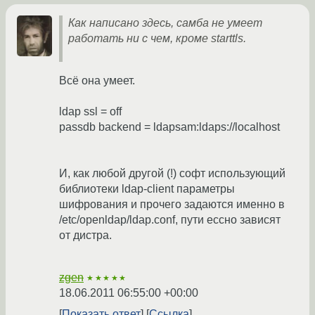
Как написано здесь, самба не умеет
работать ни с чем, кроме starttls.
Всё она умеет.
ldap ssl = off
passdb backend = ldapsam:ldaps://localhost
И, как любой другой (!) софт использующий
библиотеки ldap-client параметры
шифрования и прочего задаются именно в
/etc/openldap/ldap.conf, пути ессно зависят
от дистра.
zgen
★★★★★
18.06.2011 06:55:00 +00:00
Показать ответ
Ссылка