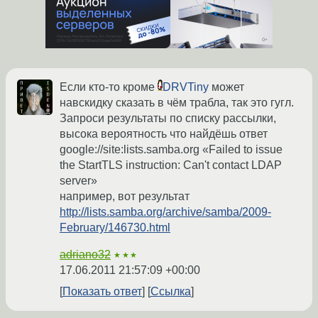
Если кто-то кроме
DRVTiny
может
навскидку сказать в чём трабла, так это гугл.
Запроси результаты по списку рассылки,
высока вероятность что найдёшь ответ
google://site:lists.samba.org «Failed to issue
the StartTLS instruction: Can't contact LDAP
server»
например, вот результат
http://lists.samba.org/archive/samba/2009-
February/146730.html
adriano32
★★★
17.06.2011 21:57:09 +00:00
Показать ответ
Ссылка