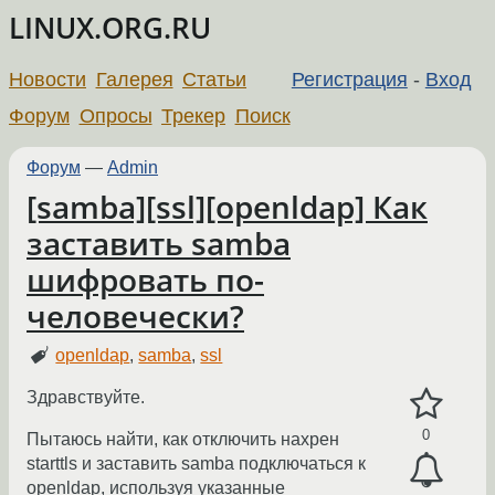
LINUX.ORG.RU
Новости
Галерея
Статьи
Регистрация
-
Вход
Форум
Опросы
Трекер
Поиск
Форум
—
Admin
[samba][ssl][openldap] Как
заставить samba
шифровать по-
человечески?
openldap
,
samba
,
ssl
Здравствуйте.
0
Пытаюсь найти, как отключить нахрен
starttls и заставить samba подключаться к
openldap, используя указанные