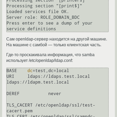
Processing section "[printers]"

Processing section "[print$]"

Loaded services file OK.

Server role: ROLE_DOMAIN_BDC

Press enter to see a dump of your 
service definitions
Сам openldap-сервер находится на другой машине.
На машине с самбой — только клиентская часть.
Где-то проскакивала информация, что samba
использует /etc/openldap/ldap.conf:
BASE    
dc
=test,dc=local

URI     ldaps://ldaps.test.local 
ldaps://ldapm.test.local

DEREF           never

TLS_CACERT /etc/openldap/ssl/test-
cacert.pem

TLS_CERT /etc/openldap/ssl/sampdc-