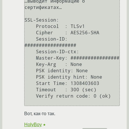
…выводит информацию о 
сертификатах…

SSL-Session:

    Protocol  : TLSv1

    Cipher    : AES256-SHA

    Session-ID: 
##################

    Session-ID-ctx: 

    Master-Key: #################

    Key-Arg   : None

    PSK identity: None

    PSK identity hint: None

    Start Time: 1308403603

    Timeout   : 300 (sec)

    Verify return code: 0 (ok)

Вот, как-то так.
HolyBoy
★