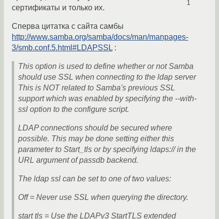
1
сертификаты и только их.
Сперва цитатка с сайта самбы
http://www.samba.org/samba/docs/man/manpages-
3/smb.conf.5.html#LDAPSSL
:
This option is used to define whether or not Samba
should use SSL when connecting to the ldap server
This is NOT related to Samba's previous SSL
support which was enabled by specifying the --with-
ssl option to the configure script.
LDAP connections should be secured where
possible. This may be done setting either this
parameter to Start_tls or by specifying ldaps:// in the
URL argument of passdb backend.
The ldap ssl can be set to one of two values:
Off = Never use SSL when querying the directory.
start tls = Use the LDAPv3 StartTLS extended