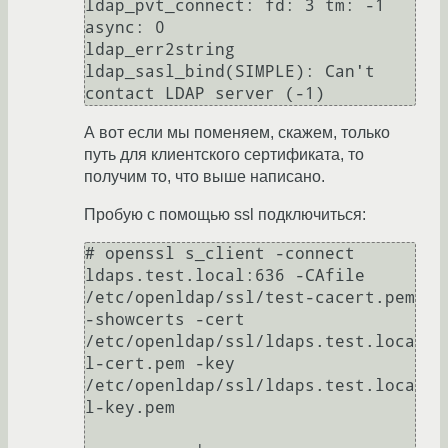
ldap_pvt_connect: fd: 3 tm: -1 
async: 0

ldap_err2string

ldap_sasl_bind(SIMPLE): Can't 
contact LDAP server (-1)
А вот если мы поменяем, скажем, только
путь для клиентского сертификата, то
получим то, что выше написано.
Пробую с помощью ssl подключиться:
# openssl s_client -connect 
ldaps.test.local:636 -CAfile 
/etc/openldap/ssl/test-cacert.pem 
-showcerts -cert 
/etc/openldap/ssl/ldaps.test.loca
l-cert.pem -key 
/etc/openldap/ssl/ldaps.test.loca
l-key.pem
