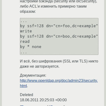
настройки бэкэнда (security или olcSecurity),
либо ACL'и изменить примерно таким
образом:
...

by ssf=128 dn="cn=foo,dc=example" 
write

by ssf=128 dn="cn=boo,dc=example" 
read

by * none

И всё, без шифрования (SSL или TLS) никто
даже не авторизуется.
Документация:
http://www.openldap.org/doc/admin23/security.
html
.
Deleted
18.06.2011 20:25:03 +00:00