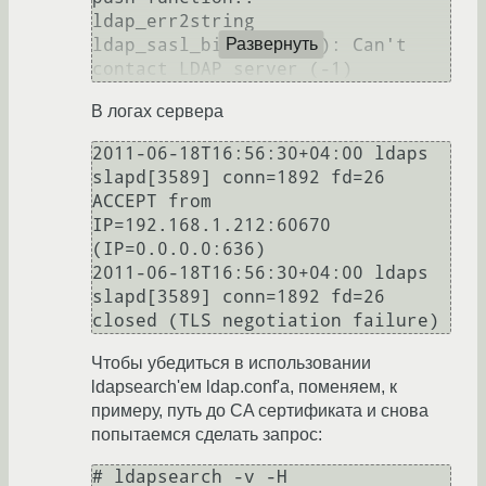
ldap_err2string

ldap_sasl_bind(SIMPLE): Can't 
Развернуть
contact LDAP server (-1)
В логах сервера
2011-06-18T16:56:30+04:00 ldaps 
slapd[3589] conn=1892 fd=26 
ACCEPT from 
IP=192.168.1.212:60670 
(IP=0.0.0.0:636) 

2011-06-18T16:56:30+04:00 ldaps 
slapd[3589] conn=1892 fd=26 
closed (TLS negotiation failure)
Чтобы убедиться в использовании
ldapsearch'ем ldap.conf'а, поменяем, к
примеру, путь до CA сертификата и снова
попытаемся сделать запрос:
# ldapsearch -v -H 