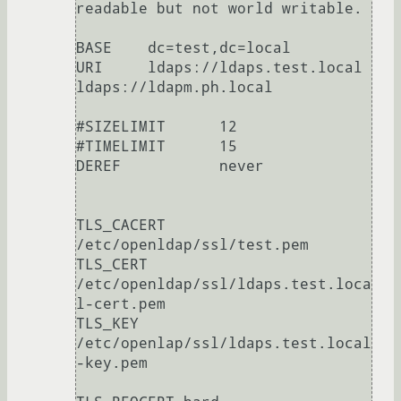
readable but not world writable.

BASE    dc=test,dc=local

URI     ldaps://ldaps.test.local 
ldaps://ldapm.ph.local

#SIZELIMIT      12

#TIMELIMIT      15

DEREF           never

TLS_CACERT 
/etc/openldap/ssl/test.pem

TLS_CERT 
/etc/openldap/ssl/ldaps.test.loca
l-cert.pem

TLS_KEY 
/etc/openlap/ssl/ldaps.test.local
-key.pem
