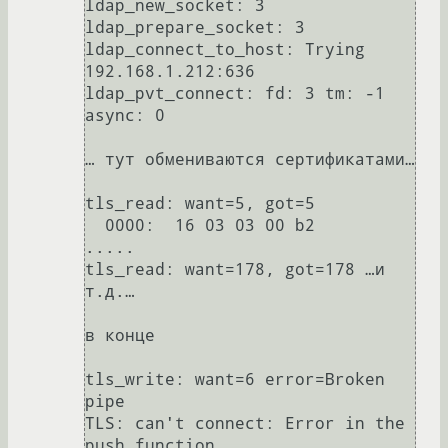
ldap_new_socket: 3

ldap_prepare_socket: 3

ldap_connect_to_host: Trying 
192.168.1.212:636

ldap_pvt_connect: fd: 3 tm: -1 
async: 0

… тут обмениваются сертификатами…

tls_read: want=5, got=5

  0000:  16 03 03 00 b2                                     
.....             

tls_read: want=178, got=178 …и 
т.д.…

в конце

tls_write: want=6 error=Broken 
pipe

TLS: can't connect: Error in the 
push function..
