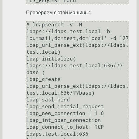
TLS_REQCERT hard
Проверяем с этой машины:
# ldapsearch -v -H 
ldaps://ldaps.test.local -b 
'ou=mail,dc=test,dc=local' -d 127

ldap_url_parse_ext(ldaps://ldaps.
test.local)

ldap_initialize( 
ldaps://ldaps.test.local:636/??
base )

ldap_create

ldap_url_parse_ext(ldaps://ldaps.
test.local:636/??base)

ldap_sasl_bind

ldap_send_initial_request

ldap_new_connection 1 1 0

ldap_int_open_connection

ldap_connect_to_host: TCP 
ldaps.test.local:636
