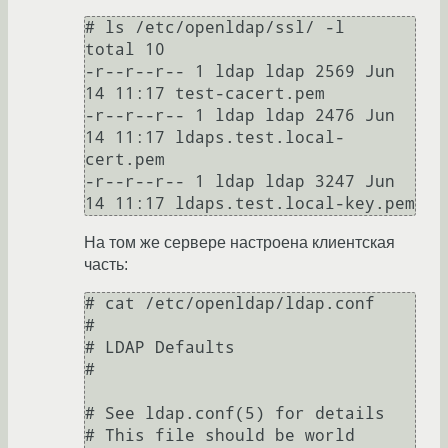
# ls /etc/openldap/ssl/ -l

total 10

-r--r--r-- 1 ldap ldap 2569 Jun 
14 11:17 test-cacert.pem

-r--r--r-- 1 ldap ldap 2476 Jun 
14 11:17 ldaps.test.local-
cert.pem

-r--r--r-- 1 ldap ldap 3247 Jun 
14 11:17 ldaps.test.local-key.pem
На том же сервере настроена клиентская
часть:
# cat /etc/openldap/ldap.conf

#

# LDAP Defaults

#

# See ldap.conf(5) for details

# This file should be world 