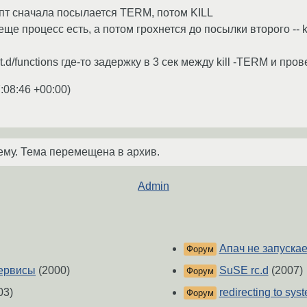
ипт сначала посылается TERM, потом KILL
еще процесс есть, а потом грохнется до посылки второго -- 
init.d/functions где-то задержку в 3 сек между kill -TERM и пр
:08:46 +00:00
)
ему. Тема перемещена в архив.
Admin
Апач не запускае
Форум
сервисы
(2000)
SuSE rc.d
(2007)
Форум
03)
redirecting to syst
Форум