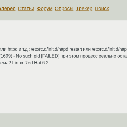
алерея
Статьи
Форум
Опросы
Трекер
Поиск
 и т.д.: /etc/rc.d/init.d/httpd restart или /etc/rc.d/init.d/httpd s
 (1699) - No such pid [FAILED] при этом процесс реально оста
ема? Linux Red Hat 6.2.