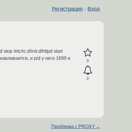
Регистрация
-
Вход
top /etc/rc.d/init.d/httpd start
навливается, и pid у него 1699 и
0
0
Проблема с PROXY
→