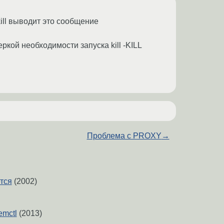
kill выводит это сообщение
оверкой необходимости запуска kill -KILL
Проблема с PROXY
→
тся
(2002)
emctl
(2013)