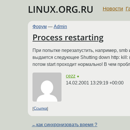
LINUX.ORG.RU
Новости
Г
Форум
—
Admin
Process restarting
При попытке перезапустить, например, smb или httpd
выдается следующее Shutting down http: kill:
потом start проходит нормально! В чем пробл
cezz
★
14.02.2001 13:29:19 +00:00
Ссылка
←
как синхронизовать время ?