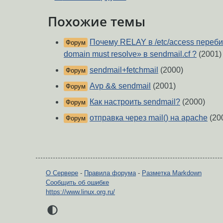
Похожие темы
Почему RELAY в /etc/access переби
Форум
domain must resolve» в sendmail.cf ?
(2001)
sendmail+fetchmail
(2000)
Форум
Avp && sendmail
(2001)
Форум
Как настроить sendmail?
(2000)
Форум
отправка через mail() на apache
(20
Форум
О Сервере
-
Правила форума
-
Разметка Markdown
Сообщить об ошибке
https://www.linux.org.ru/