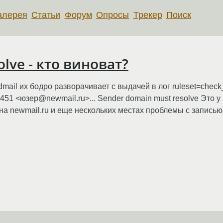
алерея
Статьи
Форум
Опросы
Трекер
Поиск
lve - кто виноват?
mail их бодро разворачивает с выдачей в лог ruleset=chec
ect=451 <юзер@newmail.ru>... Sender domain must resolve Это 
 на newmail.ru и еще нескольких местах проблемы с записью