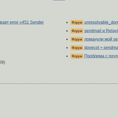
вает error «451 Sender
unresolvable_dom
Форум
sendmail и Relay
Форум
ломанули мой se
Форум
dovecot + sendma
Форум
Проблема с почто
Форум
09)