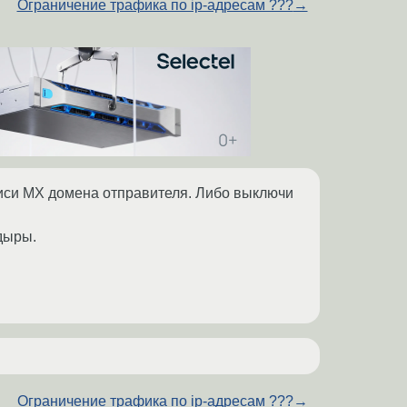
Ограничение трафика по ip-адресам ???
→
аписи MX домена отправителя. Либо выключи
 дыры.
Ограничение трафика по ip-адресам ???
→