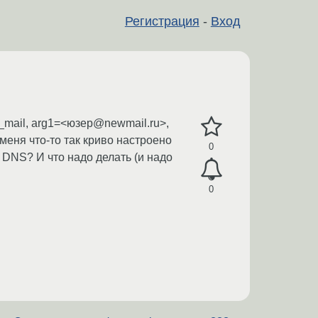
Регистрация
-
Вход
k_mail, arg1=<юзер@newmail.ru>,
у меня что-то так криво настроено
0
 DNS? И что надо делать (и надо
0