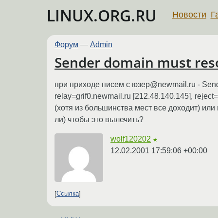
LINUX.ORG.RU
Новости
Г
Форум
—
Admin
Sender domain must reso
при приходе писем с юзер@newmail.ru - Send
relay=grif0.newmail.ru [212.48.140.145], rej
(хотя из большинства мест все доходит) или
ли) чтобы это вылечить?
wolf120202
★
12.02.2001 17:59:06 +00:00
Ссылка