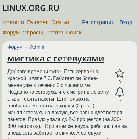
LINUX.ORG.RU
Новости
Галерея
Статьи
Регистрация
-
Вход
Форум
Опросы
Трекер
Поиск
Форум
—
Admin
мистика с сетевухами
Доброго времени суток! Есть сервак на
красной шляпе 7.3. Работает он более-
0
менее уже в течении 2 с лишним лет.
Недавно та сетевуха, что смотрит в локалку,
стала терять пакеты. Што только не
0
пробовал: менял патч-корды (3 раза!),
менял сетевуху на другую, все равно идет потеря
пакетов. Правдо упала до 2-3 процентов (на 200-
300 тестовых)... При этом сетевуха, работающая на
внеш. сеть работает отлично. А сетевухи