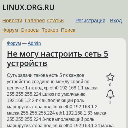
LINUX.ORG.RU
Новости
Галерея
Статьи
Регистрация
-
Вход
Форум
Опросы
Трекер
Поиск
Форум
—
Admin
Не могу настроить сеть 5
устройств
Cуть задачи такова есть 5 пк каждое
устройство соединено между собой по
0
цепочке 1-пк под xp eth0 192.168.1.1 маска
255.255.255.224 шлюз по умолчанию
192.168.1.2 2-пк выполняющий роль
1
маршрутизатора под linux eth0 192.168.1.2
маска 255.255.255.224 eth1 192.168.1.33 маска
255.255.255.224 3-пк выполняющий роль
маршрутизатора под linux eth0 192.168.1.34 маска