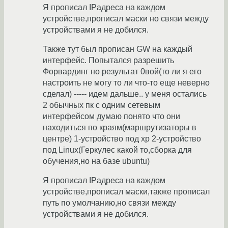
Я прописал IPадреса на каждом
устройстве,прописал маски но связи между
устройствами я не добился.
Также тут был прописан GW на каждый
интерфейс. Попытался разрешить
Форвардинг но результат 0вой(то ли я его
настроить не могу то ли что-то еще неверно
сделал) ----- идем дальше.. у меня остались
2 обычных пк с одним сетевым
интерфейсом думаю понято что они
находиться по краям(маршрутизаторы в
центре) 1-устройство под хр 2-устройство
под Linux(Геркулес какой то,сборка для
обучения,но на базе ubuntu)
Я прописал IPадреса на каждом
устройстве,прописал маски,также прописал
путь по умолчанию,но связи между
устройствами я не добился.