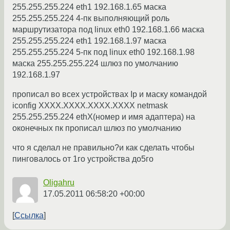
255.255.255.224 eth1 192.168.1.65 маска
255.255.255.224 4-пк выполняющий роль
маршрутизатора под linux eth0 192.168.1.66 маска
255.255.255.224 eth1 192.168.1.97 маска
255.255.255.224 5-пк под linux eth0 192.168.1.98
маска 255.255.255.224 шлюз по умолчанию
192.168.1.97
прописал во всех устройствах Ip и маску командой
iconfig XXXX.XXXX.XXXX.XXXX netmask
255.255.255.224 ethX(номер и имя адаптера) на
оконечных пк прописал шлюз по умолчанию
что я сделал не правильно?и как сделать чтобы
пинговалось от 1го устройства до5го
Oligahru
17.05.2011 06:58:20 +00:00
Ссылка