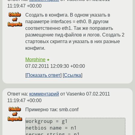
11:19:47 +00:00
Создать в конфига. В одном указать в
параметре interfaces = eth0. В другом
соответственно eth1. Так же поправить
размещение пид-файлов и логов. Создать 2
стартовых скрипта и указать в них разные
конфиги.
Morphine
★
07.02.2011 12:09:30 +00:00
Показать ответ
Ссылка
Ответ на:
комментарий
от Vasenko
07.02.2011
11:19:47 +00:00
Примерно так: smb.conf
workgroup = g1

netbios name = n1

server string = n1
