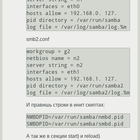
interfaces = eth0

hosts allow = 192.168.0. 127.

pid directory = /var/run/samba

smb2.conf
workgroup = g2

netbios name = n2

server string = n2

interfaces = eth1

hosts allow = 192.168.1. 127.

pid directory = /var/run/samba2

И правишь строки в инит скиптах:
NMBDPID=/var/run/samba/nmbd.pid

А так же в секции start) и reload)