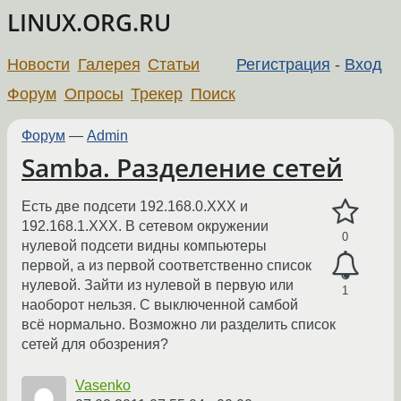
LINUX.ORG.RU
Новости
Галерея
Статьи
Регистрация
-
Вход
Форум
Опросы
Трекер
Поиск
Форум
—
Admin
Samba. Разделение сетей
Есть две подсети 192.168.0.XXX и
192.168.1.XXX. В сетевом окружении
0
нулевой подсети видны компьютеры
первой, а из первой соответственно список
нулевой. Зайти из нулевой в первую или
1
наоборот нельзя. С выключенной самбой
всё нормально. Возможно ли разделить список
сетей для обозрения?
Vasenko