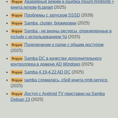
Аварийный режим и ошибка mount /mnt/smb +
Форум
юнита remote-fs.target
(2025)
Проблемы с запуском SSSD
(2026)
Форум
Samba, cluster, блокировки
(2025)
Форум
Samba - не видны ресурсы, определенные в
Форум
include с использованием %I
(2025)
Подключение к папке с общим доступом
Форум
(2025)
Samba DC в качестве дополнительного
Форум
контроллера в домене AD Windows
(2025)
Samba 4.19-4.22 AD DC
(2025)
Форум
samba сломалась, сбой юнита nmb.service.
Форум
(2025)
Доступ с Android TV приставки на Samba
Форум
Debian 13
(2025)