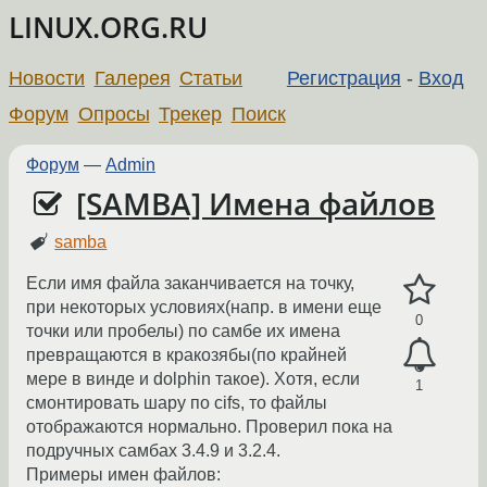
LINUX.ORG.RU
Новости
Галерея
Статьи
Регистрация
-
Вход
Форум
Опросы
Трекер
Поиск
Форум
—
Admin
[SAMBA] Имена файлов
samba
Если имя файла заканчивается на точку,
при некоторых условиях(напр. в имени еще
0
точки или пробелы) по самбе их имена
превращаются в кракозябы(по крайней
мере в винде и dolphin такое). Хотя, если
1
смонтировать шару по cifs, то файлы
отображаются нормально. Проверил пока на
подручных самбах 3.4.9 и 3.2.4.
Примеры имен файлов: