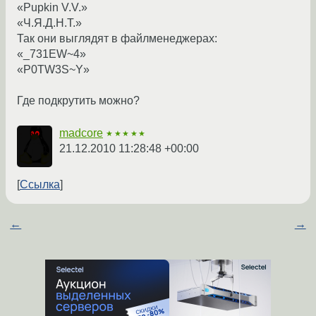
«Pupkin V.V.»
«Ч.Я.Д.Н.Т.»
Так они выглядят в файлменеджерах:
«_731EW~4»
«P0TW3S~Y»
Где подкрутить можно?
madcore
★★★★★
21.12.2010 11:28:48 +00:00
Ссылка
←
→