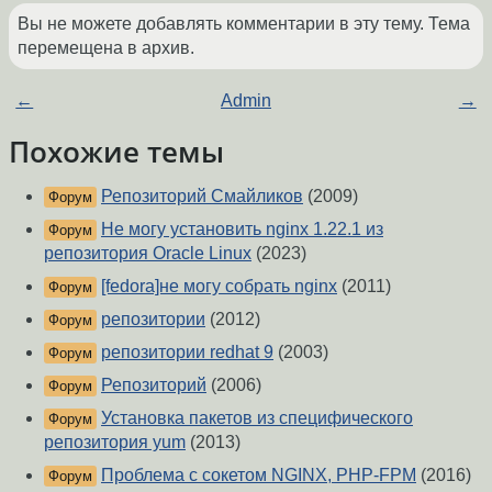
Вы не можете добавлять комментарии в эту тему. Тема
перемещена в архив.
←
Admin
→
Похожие темы
Репозиторий Смайликов
(2009)
Форум
Не могу установить nginx 1.22.1 из
Форум
репозитория Oracle Linux
(2023)
[fedora]не могу собрать nginx
(2011)
Форум
репозитории
(2012)
Форум
репозитории redhat 9
(2003)
Форум
Репозиторий
(2006)
Форум
Установка пакетов из специфического
Форум
репозитория yum
(2013)
Проблема с сокетом NGINX, PHP-FPM
(2016)
Форум