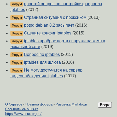
простой вопрос по настройке фаервола
Форум
iptables
(2012)
Странная ситуация с проксиком
(2013)
Форум
pptpd debian 8.2 засыпает
(2016)
Форум
Оцените конфиг iptables
(2015)
Форум
iptables проброс порта снаружи на комп в
Форум
локальной сети
(2019)
Вопрос по iptables
(2013)
Форум
iptables для шлюза
(2010)
Форум
Не могу достучатся на сервер
Форум
видеонаблюдения. iptables
(2017)
О Сервере
-
Правила форума
-
Разметка Markdown
Вверх
Сообщить об ошибке
https://www.linux.org.ru/