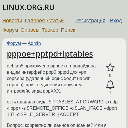
LINUX.ORG.RU
Новости
Галерея
Статьи
Регистрация
-
Вход
Форум
Опросы
Трекер
Поиск
Форум
—
Admin
pppoe+pptpd+iptables
debian5 прикручено pppoe от провайдера -
видим интерфейс ppp0 pptpd для vpn
0
сервера (удаленный офис ходит на win
сервер), при соединении получаем
интрефейс вида pppXXX.
1
есть правила вида: $IPTABLES -A FORWARD -p udp
-i ppp+ -s $REMOTE_OFFICE -o $LAN_IFACE --dport
137 -d $FILE_SERVER -j ACCEPT
Вопрос: корректно ли данное описание? Или я