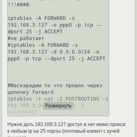
!!!####

iptables -A FORWARD -s 
192.168.3.127 -o ppp0 -p tcp --
dport 25 -j ACCEPT

#не работает 

#iptables -A FORWARD -s 
192.168.3.127 -d 0.0.0.0/24 -o 
ppp0 -p tcp --dport 25 -j ACCEPT

#Маскарадим то что прошло через 
цепочку forward

iptables -t nat -I POSTROUTING -s 
192.168.3.0/24 -o ppp0 -j 
Развернуть
Нужно дать 192.168.3.127 доступ в нет мимо прокси
к любым ip на 25 порты (почтовый клиент с кучей