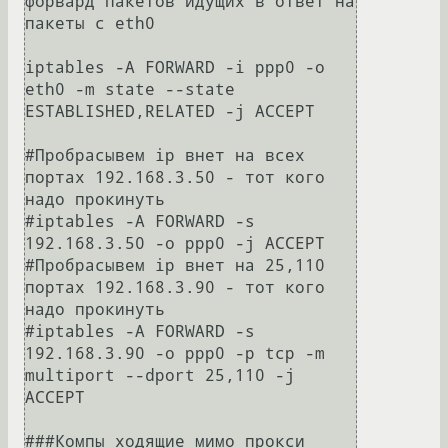
форвард пакетов идущих в ответ на 
пакеты с eth0

iptables -A FORWARD -i ppp0 -o 
eth0 -m state --state 
ESTABLISHED,RELATED -j ACCEPT

#Пробрасывем ip внет на всех 
портах 192.168.3.50 - тот кого 
надо прокинуть

#iptables -A FORWARD -s 
192.168.3.50 -o ppp0 -j ACCEPT

#Пробрасывем ip внет на 25,110  
портах 192.168.3.90 - тот кого 
надо прокинуть

#iptables -A FORWARD -s 
192.168.3.90 -o ppp0 -p tcp -m 
multiport --dport 25,110 -j 
ACCEPT

###Компы ходящие мимо прокси 