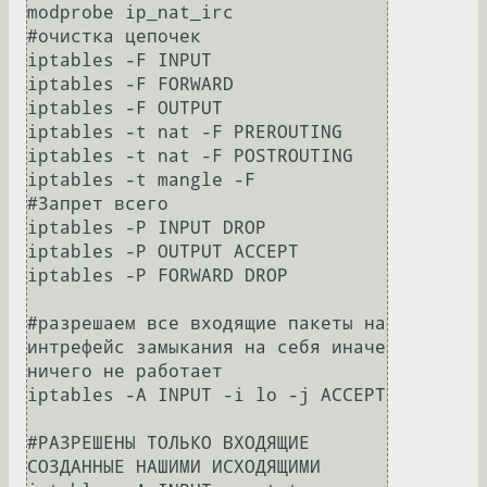
modprobe ip_nat_irc

#очистка цепочек

iptables -F INPUT

iptables -F FORWARD

iptables -F OUTPUT

iptables -t nat -F PREROUTING

iptables -t nat -F POSTROUTING

iptables -t mangle -F

#Запрет всего

iptables -P INPUT DROP

iptables -P OUTPUT ACCEPT

iptables -P FORWARD DROP

#разрешаем все входящие пакеты на 
интрефейс замыкания на себя иначе 
ничего не работает 

iptables -A INPUT -i lo -j ACCEPT

#РАЗРЕШЕНЫ ТОЛЬКО ВХОДЯЩИЕ 
СОЗДАННЫЕ НАШИМИ ИСХОДЯЩИМИ
