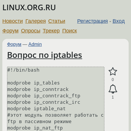
LINUX.ORG.RU
Новости
Галерея
Статьи
Регистрация
-
Вход
Форум
Опросы
Трекер
Поиск
Форум
—
Admin
Вопрос по iptables
#!/bin/bash

0
modprobe ip_tables

modprobe ip_conntrack

modprobe ip_conntrack_ftp

1
modprobe ip_conntrack_irc

modprobe iptable_nat

#этот модуль позволяет работать с 
ftp в пассивном режиме

modprobe ip_nat_ftp
