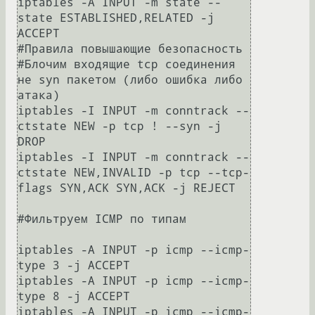
iptables -A INPUT -m state --
state ESTABLISHED,RELATED -j 
ACCEPT

#Правила повышающие безопасность

#Блочим входящие tcp соединения 
не syn пакетом (либо ошибка либо 
атака)

iptables -I INPUT -m conntrack --
ctstate NEW -p tcp ! --syn -j 
DROP

iptables -I INPUT -m conntrack --
ctstate NEW,INVALID -p tcp --tcp-
flags SYN,ACK SYN,ACK -j REJECT

#Фильтруем ICMP по типам

iptables -A INPUT -p icmp --icmp-
type 3 -j ACCEPT

iptables -A INPUT -p icmp --icmp-
type 8 -j ACCEPT

iptables -A INPUT -p icmp --icmp-