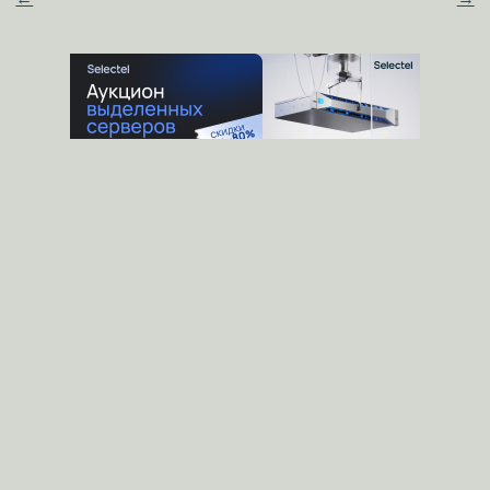
0.0.0.0/0
ansky
★★★★★
21.02.2013 06:00:23 +00:00
Ссылка
-d 0.0.0.0/24
0.0.0.0 смешно, даже не буду издеваться, но
все же почему таки /24