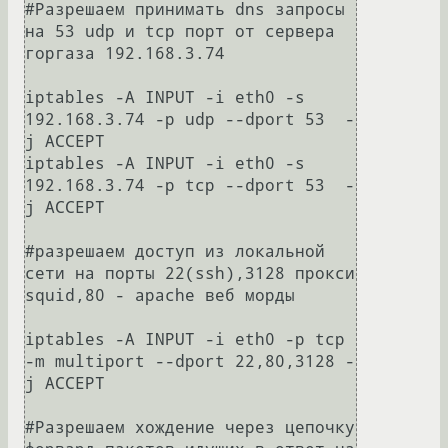
#Разрешаем принимать dns запросы 
на 53 udp и tcp порт от сервера 
горгаза 192.168.3.74

iptables -A INPUT -i eth0 -s 
192.168.3.74 -p udp --dport 53  -
j ACCEPT

iptables -A INPUT -i eth0 -s 
192.168.3.74 -p tcp --dport 53  -
j ACCEPT

#разрешаем доступ из локальной 
сети на порты 22(ssh),3128 прокси 
squid,80 - apache веб морды

iptables -A INPUT -i eth0 -p tcp 
-m multiport --dport 22,80,3128 -
j ACCEPT

#Разрешаем хождение через цепочку 