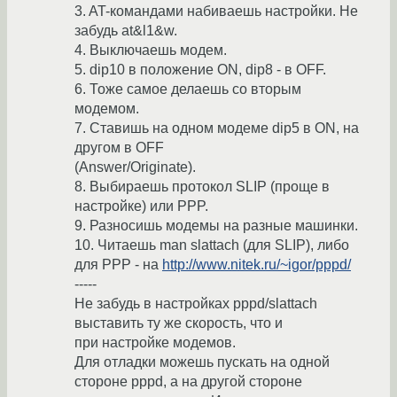
3. AT-командами набиваешь настройки. Не
забудь at&l1&w.
4. Выключаешь модем.
5. dip10 в положение ON, dip8 - в OFF.
6. Тоже самое делаешь со вторым
модемом.
7. Ставишь на одном модеме dip5 в ON, на
другом в OFF
(Answer/Originate).
8. Выбираешь протокол SLIP (проще в
настройке) или PPP.
9. Разносишь модемы на разные машинки.
10. Читаешь man slattach (для SLIP), либо
для PPP - на
http://www.nitek.ru/~igor/pppd/
-----
Не забудь в настройках pppd/slattach
выставить ту же скорость, что и
при настройке модемов.
Для отладки можешь пускать на одной
стороне pppd, а на другой стороне