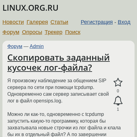
LINUX.ORG.RU
Новости
Галерея
Статьи
Регистрация
-
Вход
Форум
Опросы
Трекер
Поиск
Форум
—
Admin
Скопировать заданный
кусочек лог-файла?
Я произвожу наблюдение за общением SIP
сервера по сети при помощи tcpdump.
0
Одновременно сам сервер записывает свой
лог в файл opensips.log.
1
Можно ли как-то, одновременно с tcpdump
запустить какую-то программку, которая бы
захватывала новые строчки из лог файла и клала
бы их в отдельный файл? А по завершении