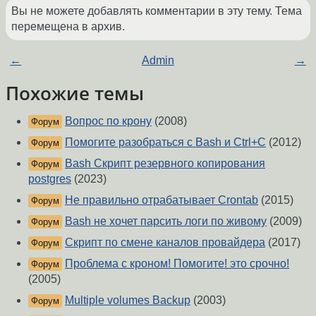
Вы не можете добавлять комментарии в эту тему. Тема
перемещена в архив.
←
Admin
→
Похожие темы
Вопрос по крону
(2008)
Форум
Помогите разобраться с Bash и Ctrl+C
(2012)
Форум
Bash Скрипт резервного копирования
Форум
postgres
(2023)
Не правильно отрабатывает Crontab
(2015)
Форум
Bash не хочет парсить логи по живому
(2009)
Форум
Скрипт по смене каналов провайдера
(2017)
Форум
Проблема с кроном! Помогите! это срочно!
Форум
(2005)
Multiple volumes Backup
(2003)
Форум