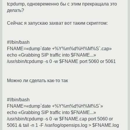
tcpdump, одновременно бы с этим прекращала это
делать?
Сейчас я запускаю захват вот таким скриптом:
#!/bin/bash
FNAME=«dump`date +%Y%m%d%H%M%S`.cap»
echo «Grabbing SIP traffic into $FNAME...»
/usr/sbin/tcpdump -s 0 -w $FNAME port 5060 or 5061
Можно ли сделать как-то так
#!/bin/bash
FNAME=«dump`date +%Y%m%d%H%M%S`»
echo «Grabbing SIP traffic into $FNAME...»
/usr/sbin/tcpdump -s 0 -w $FNAME.cap port 5060 or
5061 & tail -n 1 -F /var/log/opensips.log > $FNAME.log