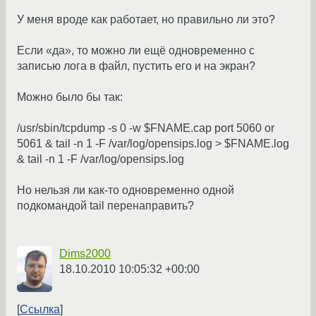
У меня вроде как работает, но правильно ли это?
Если «да», то можно ли ещё одновременно с
записью лога в файл, пустить его и на экран?
Можно было бы так:
/usr/sbin/tcpdump -s 0 -w $FNAME.cap port 5060 or
5061 & tail -n 1 -F /var/log/opensips.log > $FNAME.log
& tail -n 1 -F /var/log/opensips.log
Но нельзя ли как-то одновременно одной
подкомандой tail перенаправить?
Dims2000
18.10.2010 10:05:32 +00:00
Ссылка