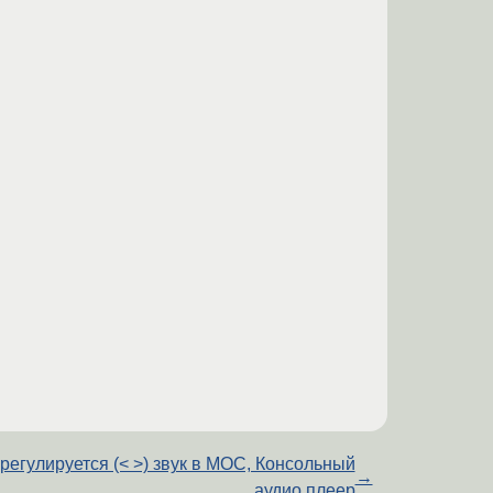
регулируется (< >) звук в MOC, Консольный
→
аудио плеер