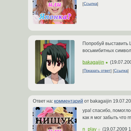
Ссылка
Попробуй выставить L
восьмибитных симво
bakagaijin
(
19.07.20
★
Показать ответ
Ссылка
Ответ на:
комментарий
от bakagaijin
19.07.20
ура! спасибо, помогло
как я мог забыть что 
n_play
(
19.07.2009 1
☆