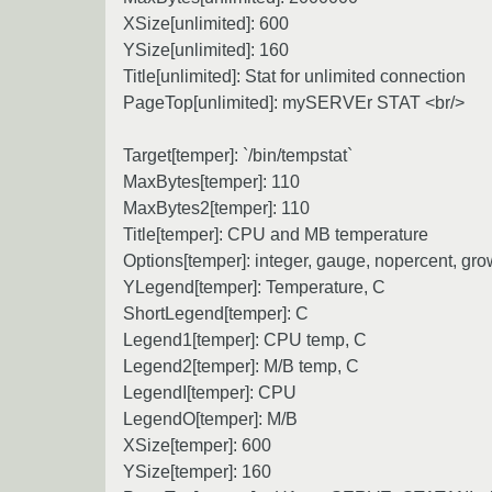
XSize[unlimited]: 600
YSize[unlimited]: 160
Title[unlimited]: Stat for unlimited connection
PageTop[unlimited]: mySERVEr STAT <br/>
Target[temper]: `/bin/tempstat`
MaxBytes[temper]: 110
MaxBytes2[temper]: 110
Title[temper]: CPU and MB temperature
Options[temper]: integer, gauge, nopercent, gro
YLegend[temper]: Temperature, C
ShortLegend[temper]: C
Legend1[temper]: CPU temp, C
Legend2[temper]: M/B temp, C
LegendI[temper]: CPU
LegendO[temper]: M/B
XSize[temper]: 600
YSize[temper]: 160