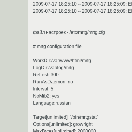
2009-07-17 18:25:10 -- 2009-07-17 18:25:09: ERR
2009-07-17 18:25:10 -- 2009-07-17 18:25:09: ER
файл настроек - /etc/mrtg/mrtg.cfg
# mrtg configuration file
WorkDir:/var/www/html/mrtg
LogDir:/var/log/mrtg
Refresh:300
RunAsDaemon: no
Interval: 5
NoMib2: yes
Language:russian
Target[unlimited]: `/bin/mrtgstat`
Options[unlimited]: growright
MaxBytes[unlimited]: 2000000