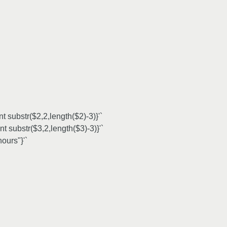
 substr($2,2,length($2)-3)}'`
t substr($3,2,length($3)-3)}'`
ours"}'`