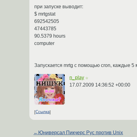
при запуске выводит:
$ mrtgstat
692542505
47443785
90.5379 hours
computer
Запускается mrtg с помощью cron, каждые 5 
n_play
☆
17.07.2009 14:36:52 +00:00
Ссылка
←
Юниверсал Пикчерс Рус против Unix