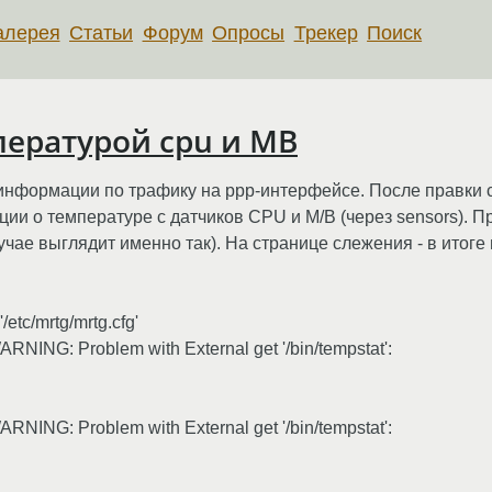
алерея
Статьи
Форум
Опросы
Трекер
Поиск
пературой cpu и MB
 информации по трафику на ppp-интерфейсе. После правки 
ии о температуре с датчиков CPU и M/B (через sensors). П
ае выглядит именно так). На странице слежения - в итоге в
/etc/mrtg/mrtg.cfg'
RNING: Problem with External get '/bin/tempstat':
RNING: Problem with External get '/bin/tempstat':