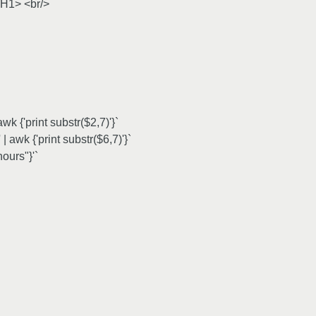
H1> <br/>
wk {'print substr($2,7)'}`
 awk {'print substr($6,7)'}`
ours"}'`