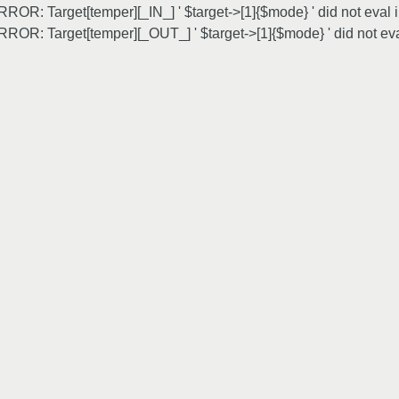
OR: Target[temper][_IN_] ' $target->[1]{$mode} ' did not eval i
ROR: Target[temper][_OUT_] ' $target->[1]{$mode} ' did not eva