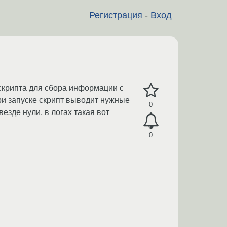
Регистрация
-
Вход
скрипта для сбора информации с
ри запуске скрипт выводит нужные
0
езде нули, в логах такая вот
0