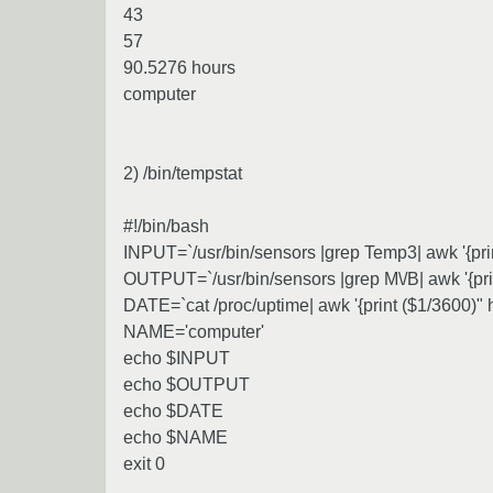
43
57
90.5276 hours
computer
2) /bin/tempstat
#!/bin/bash
INPUT=`/usr/bin/sensors |grep Temp3| awk '{print
OUTPUT=`/usr/bin/sensors |grep M\/B| awk '{prin
DATE=`cat /proc/uptime| awk '{print ($1/3600)" h
NAME='computer'
echo $INPUT
echo $OUTPUT
echo $DATE
echo $NAME
exit 0