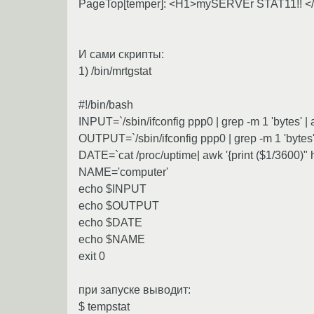
PageTop[temper]: <H1>mySERVEr STAT11!! </
И сами скрипты:
1) /bin/mrtgstat
#!/bin/bash
INPUT=`/sbin/ifconfig ppp0 | grep -m 1 'bytes' | a
OUTPUT=`/sbin/ifconfig ppp0 | grep -m 1 'bytes' |
DATE=`cat /proc/uptime| awk '{print ($1/3600)" h
NAME='computer'
echo $INPUT
echo $OUTPUT
echo $DATE
echo $NAME
exit 0
при запуске выводит:
$ tempstat