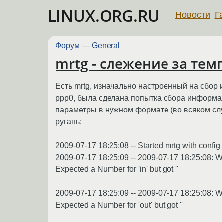
LINUX.ORG.RU
Новости
Г
Форум
—
General
mrtg - слежение за тем
Есть mrtg, изначально настроенный на сбор
ppp0, была сделана попытка сбора информац
параметры в нужном формате (во всяком случ
ругань:
2009-07-17 18:25:08 -- Started mrtg with config '
2009-07-17 18:25:09 -- 2009-07-17 18:25:08: WA
Expected a Number for 'in' but got ''
2009-07-17 18:25:09 -- 2009-07-17 18:25:08: WA
Expected a Number for 'out' but got ''