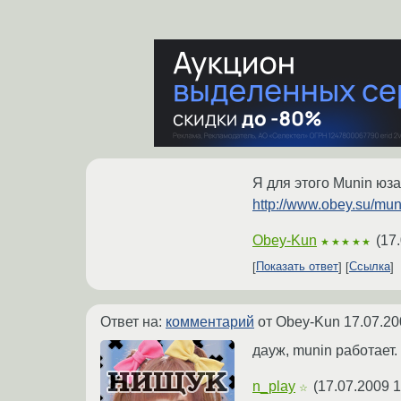
Я для этого Munin юза
http://www.obey.su/muni
Obey-Kun
(
17.
★★★★★
Показать ответ
Ссылка
Ответ на:
комментарий
от Obey-Kun
17.07.20
дауж, munin работает.
n_play
(
17.07.2009 1
☆