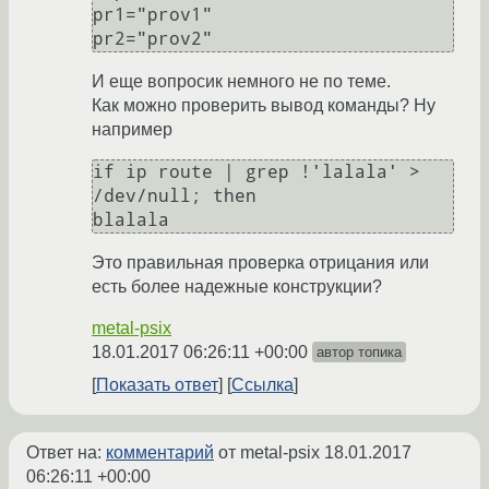
pr1="prov1"

И еще вопросик немного не по теме.
Как можно проверить вывод команды? Ну
например
if ip route | grep !'lalala' > 
/dev/null; then 

blalala
Это правильная проверка отрицания или
есть более надежные конструкции?
metal-psix
18.01.2017 06:26:11 +00:00
автор топика
Показать ответ
Ссылка
Ответ на:
комментарий
от metal-psix
18.01.2017
06:26:11 +00:00