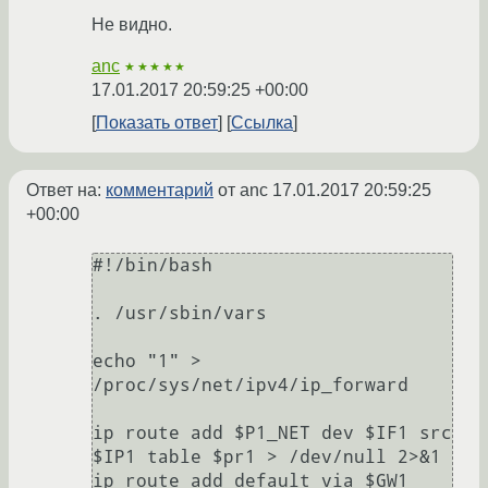
Не видно.
anc
★★★★★
17.01.2017 20:59:25 +00:00
Показать ответ
Ссылка
Ответ на:
комментарий
от anc
17.01.2017 20:59:25
+00:00
#!/bin/bash

. /usr/sbin/vars

echo "1" > 
/proc/sys/net/ipv4/ip_forward

ip route add $P1_NET dev $IF1 src 
$IP1 table $pr1 > /dev/null 2>&1

ip route add default via $GW1 