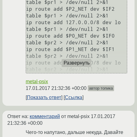
table $pr1 > /dev/null 2>&1

ip route add $P2_NET dev $IF2 
table $pr1 > /dev/null 2>&1

ip route add 127.0.0.0/8 dev lo 
table $pr1 > /dev/null 2>&1

ip route add $P0_NET dev $IF0 
table $pr2 > /dev/null 2>&1

ip route add $P1_NET dev $IF1 
table $pr2 > /dev/null 2>&1

ip route add 127.0.0.0/8 dev lo 
Развернуть
metal-psix
17.01.2017 21:32:36 +00:00
автор топика
Показать ответ
Ссылка
Ответ на:
комментарий
от metal-psix
17.01.2017
21:32:36 +00:00
Чего-то напутано, дальше некуда. Давайте