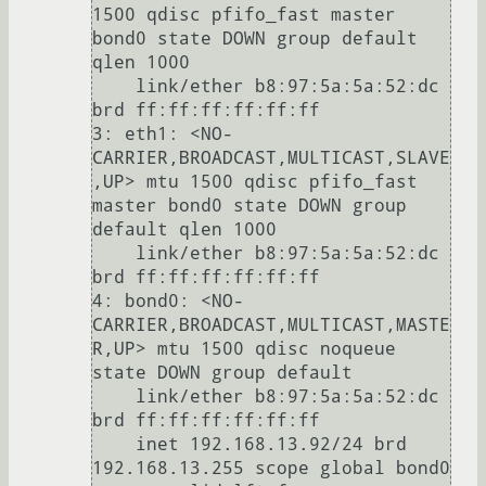
1500 qdisc pfifo_fast master 
bond0 state DOWN group default 
qlen 1000

    link/ether b8:97:5a:5a:52:dc 
brd ff:ff:ff:ff:ff:ff

3: eth1: <NO-
CARRIER,BROADCAST,MULTICAST,SLAVE
,UP> mtu 1500 qdisc pfifo_fast 
master bond0 state DOWN group 
default qlen 1000

    link/ether b8:97:5a:5a:52:dc 
brd ff:ff:ff:ff:ff:ff

4: bond0: <NO-
CARRIER,BROADCAST,MULTICAST,MASTE
R,UP> mtu 1500 qdisc noqueue 
state DOWN group default 

    link/ether b8:97:5a:5a:52:dc 
brd ff:ff:ff:ff:ff:ff

    inet 192.168.13.92/24 brd 
192.168.13.255 scope global bond0
