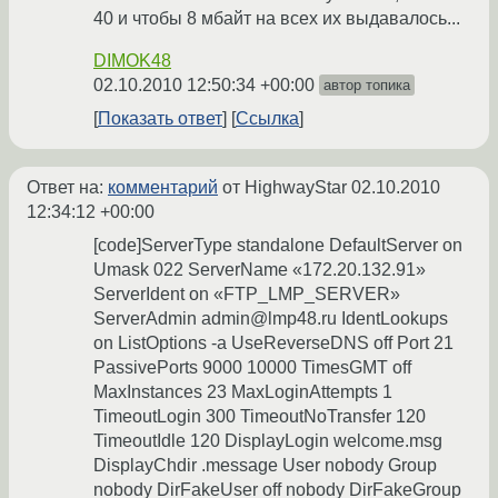
40 и чтобы 8 мбайт на всех их выдавалось...
DIMOK48
02.10.2010 12:50:34 +00:00
автор топика
Показать ответ
Ссылка
Ответ на:
комментарий
от HighwayStar
02.10.2010
12:34:12 +00:00
[code]ServerType standalone DefaultServer on
Umask 022 ServerName «172.20.132.91»
ServerIdent on «FTP_LMP_SERVER»
ServerAdmin admin@lmp48.ru IdentLookups
on ListOptions -a UseReverseDNS off Port 21
PassivePorts 9000 10000 TimesGMT off
MaxInstances 23 MaxLoginAttempts 1
TimeoutLogin 300 TimeoutNoTransfer 120
TimeoutIdle 120 DisplayLogin welcome.msg
DisplayChdir .message User nobody Group
nobody DirFakeUser off nobody DirFakeGroup