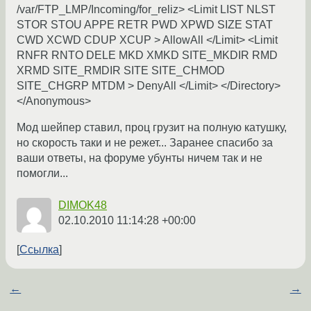
/var/FTP_LMP/Incoming/for_reliz> <Limit LIST NLST
STOR STOU APPE RETR PWD XPWD SIZE STAT
CWD XCWD CDUP XCUP > AllowAll </Limit> <Limit
RNFR RNTO DELE MKD XMKD SITE_MKDIR RMD
XRMD SITE_RMDIR SITE SITE_CHMOD
SITE_CHGRP MTDM > DenyAll </Limit> </Directory>
</Anonymous>
Мод шейпер ставил, проц грузит на полную катушку,
но скорость таки и не режет... Заранее спасибо за
ваши ответы, на форуме убунты ничем так и не
помогли...
DIMOK48
02.10.2010 11:14:28 +00:00
Ссылка
←
→