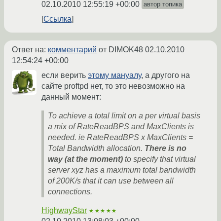
02.10.2010 12:55:19 +00:00
автор топика
Ссылка
Ответ на:
комментарий
от DIMOK48
02.10.2010
12:54:24 +00:00
если верить
этому мануалу
, а другого на
сайте proftpd нет, то это невозможно на
данный момент:
To achieve a total limit on a per virtual basis
a mix of RateReadBPS and MaxClients is
needed. ie RateReadBPS x MaxClients =
Total Bandwidth allocation.
There is no
way (at the moment)
to specify that virtual
server xyz has a maximum total bandwidth
of 200K/s that it can use between all
connections.
HighwayStar
★★★★★