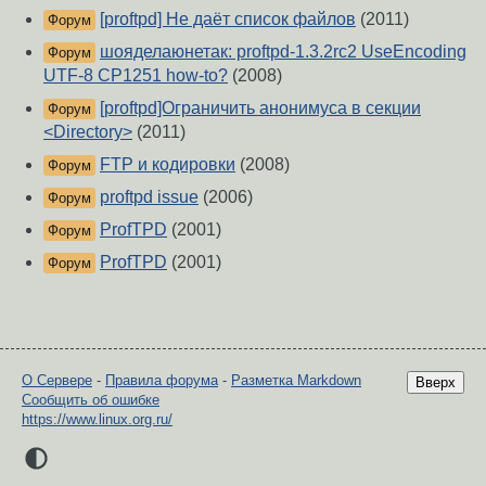
[proftpd] Не даёт список файлов
(2011)
Форум
шояделаюнетак: proftpd-1.3.2rc2 UseEncoding
Форум
UTF-8 CP1251 how-to?
(2008)
[proftpd]Ограничить анонимуса в секции
Форум
<Directory>
(2011)
FTP и кодировки
(2008)
Форум
proftpd issue
(2006)
Форум
ProfTPD
(2001)
Форум
ProfTPD
(2001)
Форум
О Сервере
-
Правила форума
-
Разметка Markdown
Вверх
Сообщить об ошибке
https://www.linux.org.ru/