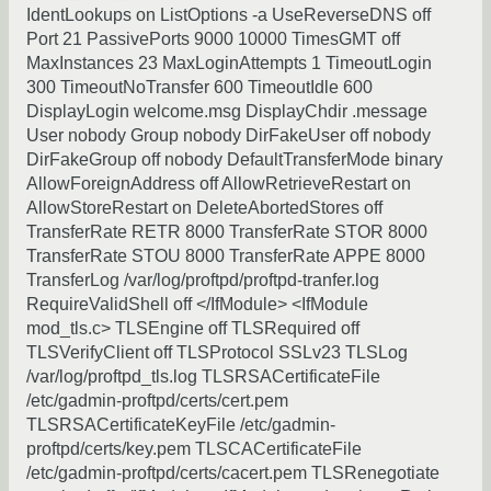
IdentLookups on ListOptions -a UseReverseDNS off
Port 21 PassivePorts 9000 10000 TimesGMT off
MaxInstances 23 MaxLoginAttempts 1 TimeoutLogin
300 TimeoutNoTransfer 600 TimeoutIdle 600
DisplayLogin welcome.msg DisplayChdir .message
User nobody Group nobody DirFakeUser off nobody
DirFakeGroup off nobody DefaultTransferMode binary
AllowForeignAddress off AllowRetrieveRestart on
AllowStoreRestart on DeleteAbortedStores off
TransferRate RETR 8000 TransferRate STOR 8000
TransferRate STOU 8000 TransferRate APPE 8000
TransferLog /var/log/proftpd/proftpd-tranfer.log
RequireValidShell off </IfModule> <IfModule
mod_tls.c> TLSEngine off TLSRequired off
TLSVerifyClient off TLSProtocol SSLv23 TLSLog
/var/log/proftpd_tls.log TLSRSACertificateFile
/etc/gadmin-proftpd/certs/cert.pem
TLSRSACertificateKeyFile /etc/gadmin-
proftpd/certs/key.pem TLSCACertificateFile
/etc/gadmin-proftpd/certs/cacert.pem TLSRenegotiate