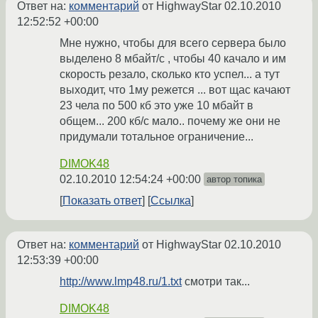
Ответ на:
комментарий
от HighwayStar
02.10.2010
12:52:52 +00:00
Мне нужно, чтобы для всего сервера было
выделено 8 мбайт/c , чтобы 40 качало и им
скорость резало, сколько кто успел... а тут
выходит, что 1му режется ... вот щас качают
23 чела по 500 кб это уже 10 мбайт в
общем... 200 кб/c мало.. почему же они не
придумали тотальное ограничение...
DIMOK48
02.10.2010 12:54:24 +00:00
автор топика
Показать ответ
Ссылка
Ответ на:
комментарий
от HighwayStar
02.10.2010
12:53:39 +00:00
http://www.lmp48.ru/1.txt
смотри так...
DIMOK48