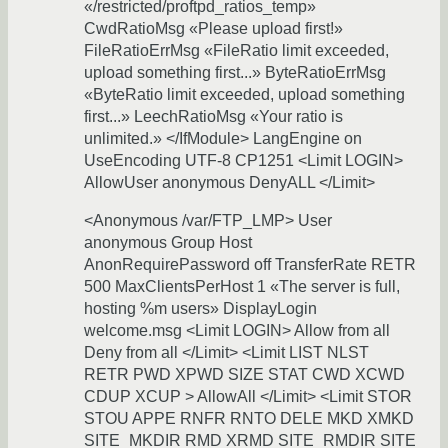
«/restricted/proftpd_ratios_temp»
CwdRatioMsg «Please upload first!»
FileRatioErrMsg «FileRatio limit exceeded,
upload something first...» ByteRatioErrMsg
«ByteRatio limit exceeded, upload something
first...» LeechRatioMsg «Your ratio is
unlimited.» </IfModule> LangEngine on
UseEncoding UTF-8 CP1251 <Limit LOGIN>
AllowUser anonymous DenyALL </Limit>
<Anonymous /var/FTP_LMP> User
anonymous Group Host
AnonRequirePassword off TransferRate RETR
500 MaxClientsPerHost 1 «The server is full,
hosting %m users» DisplayLogin
welcome.msg <Limit LOGIN> Allow from all
Deny from all </Limit> <Limit LIST NLST
RETR PWD XPWD SIZE STAT CWD XCWD
CDUP XCUP > AllowAll </Limit> <Limit STOR
STOU APPE RNFR RNTO DELE MKD XMKD
SITE_MKDIR RMD XRMD SITE_RMDIR SITE