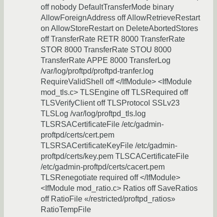
off nobody DefaultTransferMode binary
AllowForeignAddress off AllowRetrieveRestart
on AllowStoreRestart on DeleteAbortedStores
off TransferRate RETR 8000 TransferRate
STOR 8000 TransferRate STOU 8000
TransferRate APPE 8000 TransferLog
/var/log/proftpd/proftpd-tranfer.log
RequireValidShell off </IfModule> <IfModule
mod_tls.c> TLSEngine off TLSRequired off
TLSVerifyClient off TLSProtocol SSLv23
TLSLog /var/log/proftpd_tls.log
TLSRSACertificateFile /etc/gadmin-
proftpd/certs/cert.pem
TLSRSACertificateKeyFile /etc/gadmin-
proftpd/certs/key.pem TLSCACertificateFile
/etc/gadmin-proftpd/certs/cacert.pem
TLSRenegotiate required off </IfModule>
<IfModule mod_ratio.c> Ratios off SaveRatios
off RatioFile «/restricted/proftpd_ratios»
RatioTempFile