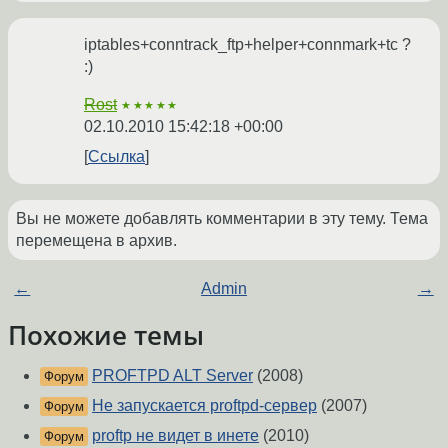
iptables+conntrack_ftp+helper+connmark+tc ?
:)
Rost
★★★★★
02.10.2010 15:42:18 +00:00
Ссылка
Вы не можете добавлять комментарии в эту тему. Тема
перемещена в архив.
←
Admin
→
Похожие темы
PROFTPD ALT Server
(2008)
Форум
Не запускается proftpd-сервер
(2007)
Форум
proftp не видет в инете
(2010)
Форум