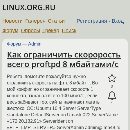
LINUX.ORG.RU
Новости
Галерея
Статьи
Регистрация
-
Вход
Форум
Опросы
Трекер
Поиск
Форум
—
Admin
Как ограничить скорорость
всего proftpd 8 мбайтами/c
Ребята, помогите пожалуйтса нужно
ограничить скорость на фтп, 8 мбайт ... Вот
0
мой конфиг, но ограничивает скорость 1
коннекта, т.к канал всего 100 мбит/c , если
весь забивают тоо, сайты начинают лагать
1
жёстоко. ОС: Ubuntu 10.4 Server ServerType
standalone DefaultServer on Umask 022 ServerName
«172.20.132.91» ServerIdent on
«FTP_LMP_SERVER» ServerAdmin admin@lmp48.ru