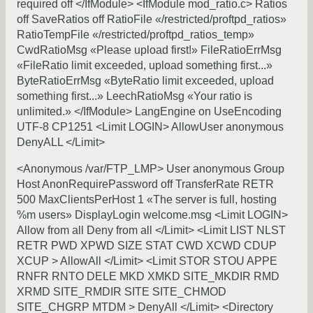
required off </IfModule> <IfModule mod_ratio.c> Ratios
off SaveRatios off RatioFile «/restricted/proftpd_ratios»
RatioTempFile «/restricted/proftpd_ratios_temp»
CwdRatioMsg «Please upload first!» FileRatioErrMsg
«FileRatio limit exceeded, upload something first...»
ByteRatioErrMsg «ByteRatio limit exceeded, upload
something first...» LeechRatioMsg «Your ratio is
unlimited.» </IfModule> LangEngine on UseEncoding
UTF-8 CP1251 <Limit LOGIN> AllowUser anonymous
DenyALL </Limit>
<Anonymous /var/FTP_LMP> User anonymous Group
Host AnonRequirePassword off TransferRate RETR
500 MaxClientsPerHost 1 «The server is full, hosting
%m users» DisplayLogin welcome.msg <Limit LOGIN>
Allow from all Deny from all </Limit> <Limit LIST NLST
RETR PWD XPWD SIZE STAT CWD XCWD CDUP
XCUP > AllowAll </Limit> <Limit STOR STOU APPE
RNFR RNTO DELE MKD XMKD SITE_MKDIR RMD
XRMD SITE_RMDIR SITE SITE_CHMOD
SITE_CHGRP MTDM > DenyAll </Limit> <Directory