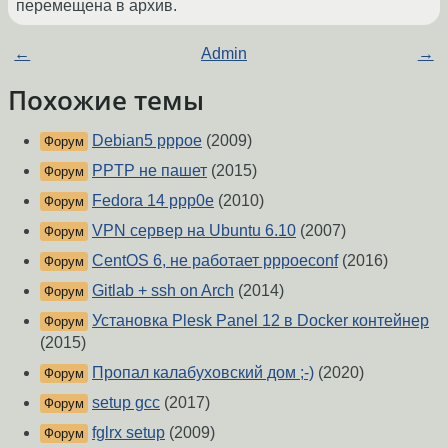
перемещена в архив.
←
Admin
→
Похожие темы
Debian5 pppoe
(2009)
Форум
PPTP не пашет
(2015)
Форум
Fedora 14 ppp0e
(2010)
Форум
VPN сервер на Ubuntu 6.10
(2007)
Форум
CentOS 6, не работает pppoeconf
(2016)
Форум
Gitlab + ssh on Arch
(2014)
Форум
Установка Plesk Panel 12 в Docker контейнер
Форум
(2015)
Пропал калабуховский дом ;-)
(2020)
Форум
setup gcc
(2017)
Форум
fglrx setup
(2009)
Форум