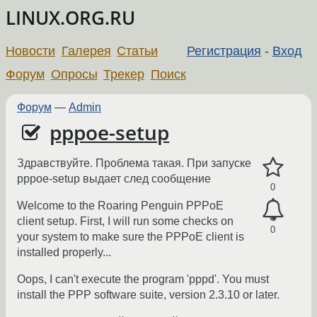
LINUX.ORG.RU
Новости
Галерея
Статьи
Регистрация
-
Вход
Форум
Опросы
Трекер
Поиск
Форум
—
Admin
pppoe-setup
Здравствуйте. Проблема такая. При запуске
pppoe-setup выдает след сообщение
0
Welcome to the Roaring Penguin PPPoE
client setup. First, I will run some checks on
0
your system to make sure the PPPoE client is
installed properly...
Oops, I can't execute the program 'pppd'. You must
install the PPP software suite, version 2.3.10 or later.