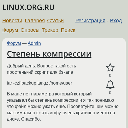
LINUX.ORG.RU
Новости
Галерея
Статьи
Регистрация
-
Вход
Форум
Опросы
Трекер
Поиск
Форум
—
Admin
Степень компрессии
Добрый день. Вопрос такой есть
простенький скрипт для бэкапа
0
tar -czf backup.tar.gz /home/user
0
В мане нет параметра который который
указывал бы степень компрессии и я так понимаю
что файл можно ужать ещё. Посоветуйте чем можно
максимально сжать инфу, очень критично место на
диске. Спасибо.