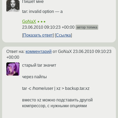
Пишет мне
tar: invalid option — a
GoNaX
★★★
23.06.2010 09:10:23 +00:00
автор топика
Показать ответ
Ссылка
Ответ на:
комментарий
от GoNaX
23.06.2010 09:10:23
+00:00
старый tar значит
через пайпы
tar -c /home/user | xz > backup.tar.xz
вместо xz можно подставить другой
компрессор, с нужными опциями