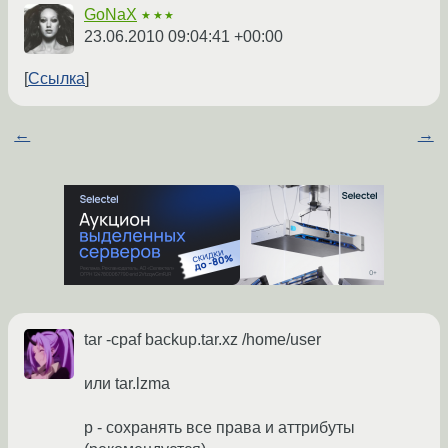
GoNaX
★★★
23.06.2010 09:04:41 +00:00
Ссылка
←
→
tar -cpaf backup.tar.xz /home/user
или tar.lzma
p - сохранять все права и аттрибуты