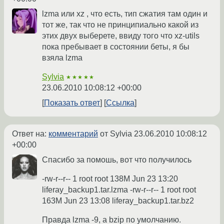
lzma или xz , что есть, тип сжатия там один и
тот же, так что не принципиально какой из
этих двух выберете, ввиду того что xz-utils
пока пребывает в состоянии беты, я бы
взяла lzma
Sylvia
★★★★★
23.06.2010 10:08:12 +00:00
Показать ответ
Ссылка
Ответ на:
комментарий
от Sylvia
23.06.2010 10:08:12
+00:00
Спасибо за помошь, вот что получилось
-rw-r--r-- 1 root root 138M Jun 23 13:20
liferay_backup1.tar.lzma -rw-r--r-- 1 root root
163M Jun 23 13:08 liferay_backup1.tar.bz2
Правда lzma -9, а bzip по умолчанию.