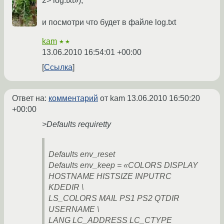
2> log.txt»);
и посмотри что будет в файле log.txt
kam
★★
13.06.2010 16:54:01 +00:00
Ссылка
Ответ на:
комментарий
от kam
13.06.2010 16:50:20
+00:00
>Defaults requiretty
Defaults env_reset
Defaults env_keep = «COLORS DISPLAY
HOSTNAME HISTSIZE INPUTRC
KDEDIR \
LS_COLORS MAIL PS1 PS2 QTDIR
USERNAME \
LANG LC_ADDRESS LC_CTYPE