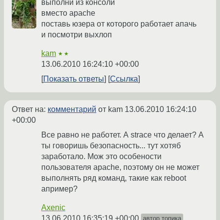
выполни из консоли
вместо apache
поставь юзера от которого работает апачь
и посмотри выхлоп
kam
★★
13.06.2010 16:24:10 +00:00
Показать ответы
Ссылка
Ответ на:
комментарий
от kam
13.06.2010 16:24:10
+00:00
Все равно не работет. А strace что делает? А
ты говоришь безопасность... тут хотяб
заработало. Мож это особености
пользователя apache, поэтому он не может
выполнять ряд команд, такие как reboot
апример?
Axenic
13.06.2010 16:35:19 +00:00
автор топика