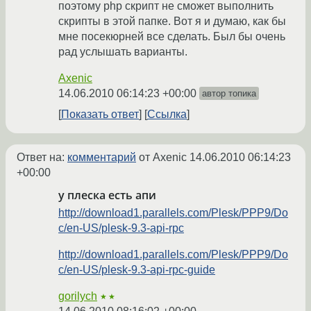
поэтому php скрипт не сможет выполнить
скрипты в этой папке. Вот я и думаю, как бы
мне посекюрней все сделать. Был бы очень
рад услышать варианты.
Axenic
14.06.2010 06:14:23 +00:00
автор топика
Показать ответ
Ссылка
Ответ на:
комментарий
от Axenic
14.06.2010 06:14:23
+00:00
у плеска есть апи
http://download1.parallels.com/Plesk/PPP9/Do
c/en-US/plesk-9.3-api-rpc
http://download1.parallels.com/Plesk/PPP9/Do
c/en-US/plesk-9.3-api-rpc-guide
gorilych
★★