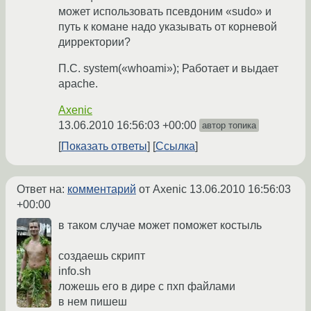
может использовать псевдоним «sudo» и
путь к комане надо указывать от корневой
дирректории?
П.С. system(«whoami»); Работает и выдает
apache.
Axenic
13.06.2010 16:56:03 +00:00
автор топика
Показать ответы
Ссылка
Ответ на:
комментарий
от Axenic
13.06.2010 16:56:03
+00:00
в таком случае может поможет костыль
создаешь скрипт
info.sh
ложешь его в дире с пхп файлами
в нем пишеш