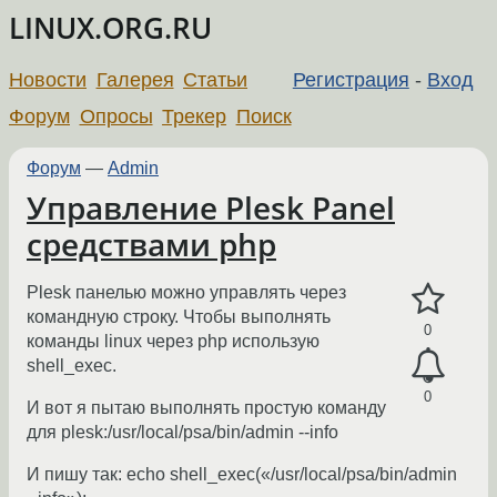
LINUX.ORG.RU
Новости
Галерея
Статьи
Регистрация
-
Вход
Форум
Опросы
Трекер
Поиск
Форум
—
Admin
Управление Plesk Panel
средствами php
Plesk панелью можно управлять через
командную строку. Чтобы выполнять
0
команды linux через php использую
shell_exec.
0
И вот я пытаю выполнять простую команду
для plesk:/usr/local/psa/bin/admin --info
И пишу так: echo shell_exec(«/usr/local/psa/bin/admin