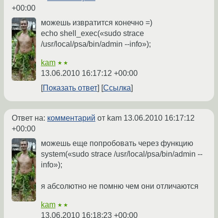
+00:00
можешь извратится конечно =)
echo shell_exec(«sudo strace
/usr/local/psa/bin/admin --info»);
kam
★★
13.06.2010 16:17:12 +00:00
Показать ответ
Ссылка
Ответ на:
комментарий
от kam
13.06.2010 16:17:12
+00:00
можешь еще попробовать через функцию
system(«sudo strace /usr/local/psa/bin/admin --
info»);
я абсолютно не помню чем они отличаются
kam
★★
13.06.2010 16:18:23 +00:00