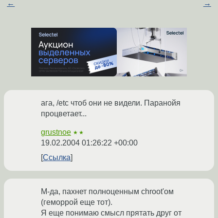
←
→
ага, /etc чтоб они не видели. Паранойя
процветает...
grustnoe
★★
19.02.2004 01:26:22 +00:00
Ссылка
М-да, пахнет полноценным chroot'ом
(геморрой еще тот).
Я еще понимаю смысл прятать друг от