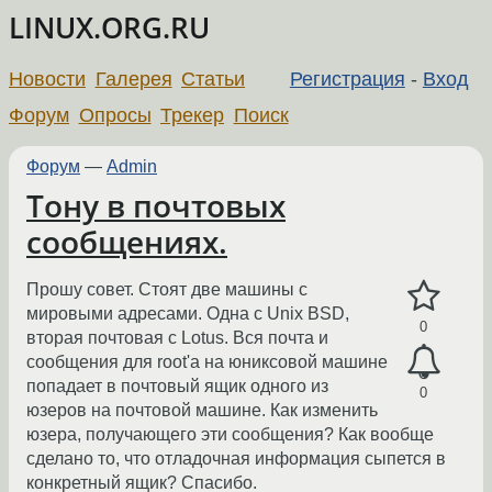
LINUX.ORG.RU
Новости
Галерея
Статьи
Регистрация
-
Вход
Форум
Опросы
Трекер
Поиск
Форум
—
Admin
Тону в почтовых
сообщениях.
Прошу совет. Стоят две машины с
мировыми адресами. Одна с Unix BSD,
0
вторая почтовая с Lotus. Вся почта и
сообщения для root'а на юниксовой машине
попадает в почтовый ящик одного из
0
юзеров на почтовой машине. Как изменить
юзера, получающего эти сообщения? Как вообще
сделано то, что отладочная информация сыпется в
конкретный ящик? Спасибо.