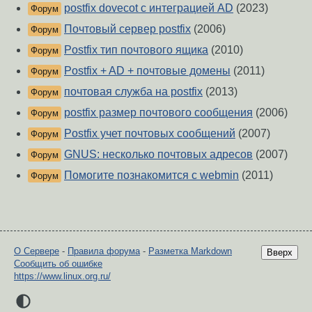
postfix dovecot с интеграцией AD
(2023)
Форум
Почтовый сервер postfix
(2006)
Форум
Postfix тип почтового ящика
(2010)
Форум
Postfix + AD + почтовые домены
(2011)
Форум
почтовая служба на postfix
(2013)
Форум
postfix размер почтового сообщения
(2006)
Форум
Postfix учет почтовых сообщений
(2007)
Форум
GNUS: несколько почтовых адресов
(2007)
Форум
Помогите познакомится с webmin
(2011)
Форум
О Сервере
-
Правила форума
-
Разметка Markdown
Вверх
Сообщить об ошибке
https://www.linux.org.ru/