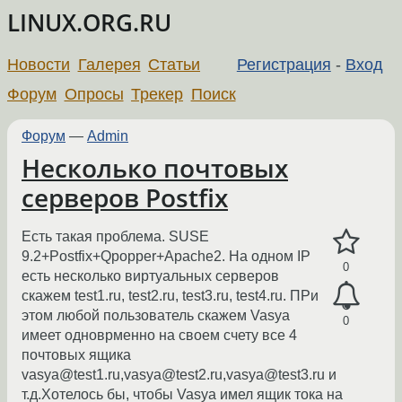
LINUX.ORG.RU
Новости
Галерея
Статьи
Регистрация
-
Вход
Форум
Опросы
Трекер
Поиск
Форум
—
Admin
Несколько почтовых
серверов Postfix
Есть такая проблема. SUSE
9.2+Postfix+Qpopper+Apache2. На одном IP
0
есть несколько виртуальных серверов
скажем test1.ru, test2.ru, test3.ru, test4.ru. ПРи
этом любой пользователь скажем Vasya
0
имеет одноврменно на своем счету все 4
почтовых ящика
vasya@test1.ru,vasya@test2.ru,vasya@test3.ru и
т.д.Хотелось бы, чтобы Vasya имел ящик тока на