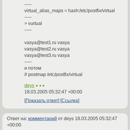
-----
virtual_alias_maps = hash:/etc/postfix/virtual
-----
> vurtual
-----
vasya@test1.ru vasya
vasya@test2.ru vasya
vasya@test3.ru vasya
-----
и потом
# postmap /etc/postfix/virtual
deys
★★★
18.03.2005 05:32:47 +00:00
Показать ответ
Ссылка
Ответ на:
комментарий
от deys
18.03.2005 05:32:47
+00:00