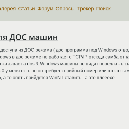
алерея
Статьи
Форум
Опросы
Трекер
Поиск
для ДОС машин
доступа из ДОС режима ( дос программа под Windows отво
dows в дос режиме не работает с TCP/IP отсюда самба отпа
е показывает а dos & Windows машины не видят новелла - в 
5.0 у меня есть но он требует серийный номер или что-то та
о, а то опять прийдется WinNT ставить - а это плееехо