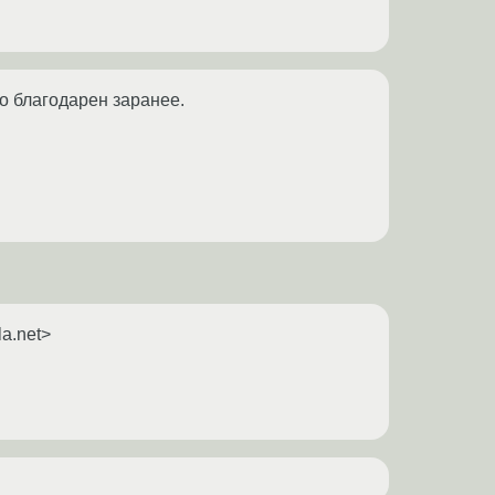
о благодарен заранее.
a.net>