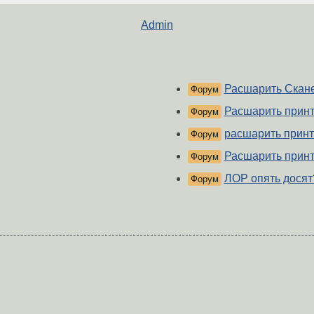
Admin
Расшарить Скан
Форум
Расшарить прин
Форум
расшарить прин
Форум
Расшарить прин
Форум
ЛОР опять досят
Форум