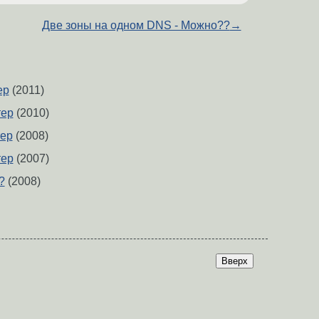
Две зоны на одном DNS - Можно??
→
ер
(2011)
тер
(2010)
тер
(2008)
тер
(2007)
?
(2008)
Вверх