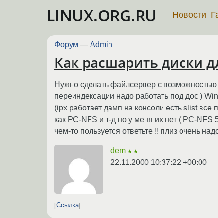
LINUX.ORG.RU
Новости
Г
Форум
—
Admin
Как расшарить диски 
Нужно сделать файлсервер с возможностью 
переиндексации надо работать под дос ) Win
(ipx работает дамп на консоли есть slist вс
как PC-NFS и т-д но у меня их нет ( PC-NFS 
чем-то пользуется ответьте !! плиз очень над
dem
★★
22.11.2000 10:37:22 +00:00
Ссылка