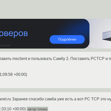
тавить msclient и пользовать Самбу 2. Поставить PCTCP и п
1:09:58 +00:00
)
net.ru Заранее спасибо самба уже есть а вот PC TCP это ну
2:33:10 +00:00
)
автор топика