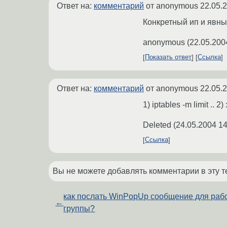
Ответ на:
комментарий
от anonymous
22.05.
Конкретный ип и явный
anonymous
(
22.05.200
Показать ответ
Ссылка
Ответ на:
комментарий
от anonymous
22.05.
1) iptables -m limit ..
Deleted
(
24.05.2004 14
Ссылка
Вы не можете добавлять комментарии в эту т
как послать WinPopUp сообщение для раб
←
группы?