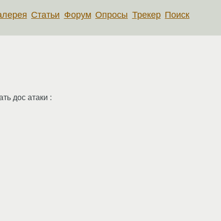
алерея
Статьи
Форум
Опросы
Трекер
Поиск
ть дос атаки :