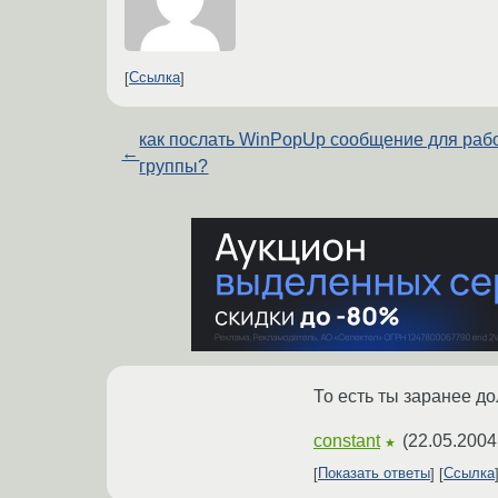
Ссылка
как послать WinPopUp сообщение для раб
←
группы?
То есть ты заранее до
constant
(
22.05.2004
★
Показать ответы
Ссылка