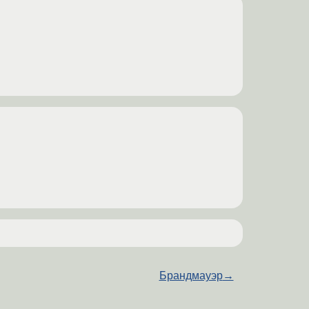
Брандмауэр
→