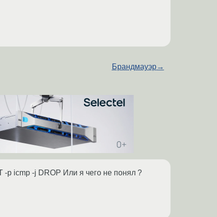
Брандмауэр
→
 -p icmp -j DROP Или я чего не понял ?