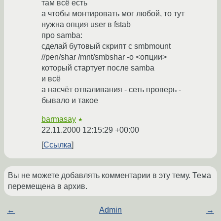
там всё есть
а чтобы монтировать мог любой, то тут
нужна опция user в fstab
про samba:
сделай бутовый скрипт с smbmount
//pen/shar /mnt/smbshar -o <опции>
который стартует после samba
и всё
а насчёт отваливания - сеть проверь -
бывало и такое
barmasay
★
22.11.2000 12:15:29 +00:00
Ссылка
Вы не можете добавлять комментарии в эту тему. Тема
перемещена в архив.
←
Admin
→