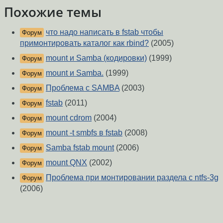
Похожие темы
что надо написать в fstab чтобы
Форум
примонтировать каталог как rbind?
(2005)
mount и Samba (кодировки)
(1999)
Форум
mount и Samba.
(1999)
Форум
Проблема с SAMBA
(2003)
Форум
fstab
(2011)
Форум
mount cdrom
(2004)
Форум
mount -t smbfs в fstab
(2008)
Форум
Samba fstab mount
(2006)
Форум
mount QNX
(2002)
Форум
Проблема при монтировании раздела с ntfs-3g
Форум
(2006)