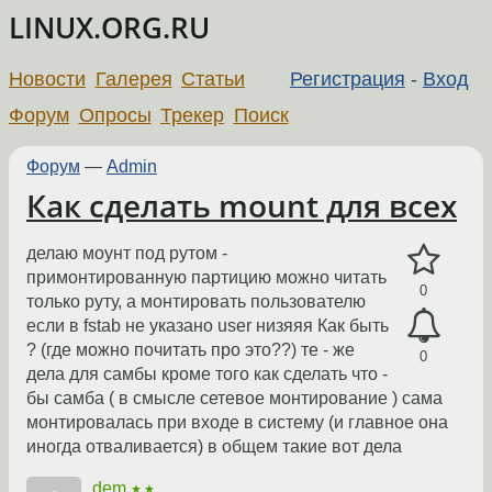
LINUX.ORG.RU
Новости
Галерея
Статьи
Регистрация
-
Вход
Форум
Опросы
Трекер
Поиск
Форум
—
Admin
Как сделать mount для всех
делаю моунт под рутом -
примонтированную партицию можно читать
0
только руту, а монтировать пользователю
если в fstab не указано user низяяя Как быть
? (где можно почитать про это??) те - же
0
дела для самбы кроме того как сделать что -
бы самба ( в смысле сетевое монтирование ) сама
монтировалась при входе в систему (и главное она
иногда отваливается) в общем такие вот дела
dem
★★