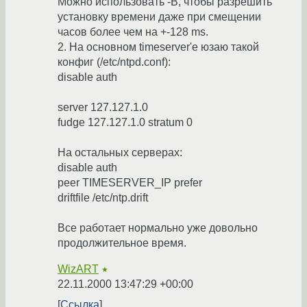
Можно использовать -B, чтобы разрешить
установку времени даже при смещении
часов более чем на +-128 ms.
2. На основном timeserver'е юзаю такой
конфиг (/etc/ntpd.conf):
disable auth
server 127.127.1.0
fudge 127.127.1.0 stratum 0
На остальных серверах:
disable auth
peer TIMESERVER_IP prefer
driftfile /etc/ntp.drift
Все работает нормально уже довольно
продолжительное время.
WizART
★
22.11.2000 13:47:29 +00:00
Ссылка