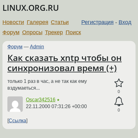
LINUX.ORG.RU
Новости
Галерея
Статьи
Регистрация
-
Вход
Форум
Опросы
Трекер
Поиск
Форум
—
Admin
Как сказать xntp чтобы он
синхронизовал время (+)
только 1 раз в час, а не так как ему
вздумаеться...
0
Oscar342516
★
22.11.2000 07:31:26 +00:00
0
Ссылка
←
→