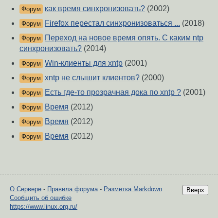
как время синхронизовать?
(2002)
Форум
Firefox перестал синхронизоваться ...
(2018)
Форум
Переход на новое время опять. С каким ntp
Форум
синхронизовать?
(2014)
Win-клиенты для xntp
(2001)
Форум
xntp не слышит клиентов?
(2000)
Форум
Есть где-то прозрачная дока по xntp ?
(2001)
Форум
Время
(2012)
Форум
Время
(2012)
Форум
Время
(2012)
Форум
О Сервере
-
Правила форума
-
Разметка Markdown
Вверх
Сообщить об ошибке
https://www.linux.org.ru/