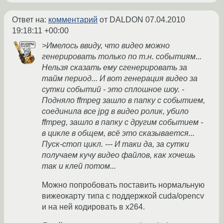
Ответ на:
комментарий
от DALDON
07.04.2010
19:18:11 +00:00
>Имелось ввиду, что видео можно
генерировать только по т.н. событиям...
Нельзя сказать ему сгенерировать за
тайм период... И вот генерация видео за
сутки событий - это сплошное шоу. -
Подняло ffmpeg зашло в папку с событием,
соединила все jpg в видео ролик, убило
ffmpeg, зашло в папку с другим событием -
в цикле в общем, всё это сказывается...
Пуск-стоп цикл. --- И таки да, за сутки
получаем кучу видео файлов, как хочешь
так и клей потом...
Можно попробовать поставить нормальную
вижеокарту типа с поддержкой cuda/opencv
и на ней кодировать в x264.