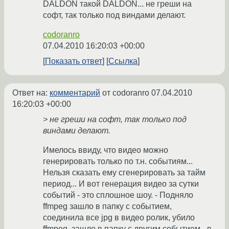
DALDON такой DALDON... не греши на
софт, так только под виндами делают.
codoranro
07.04.2010 16:20:03 +00:00
Показать ответ
Ссылка
Ответ на:
комментарий
от codoranro
07.04.2010
16:20:03 +00:00
> не греши на софт, так только под
виндами делают.
Имелось ввиду, что видео можно
генерировать только по т.н. событиям...
Нельзя сказать ему сгенерировать за тайм
период... И вот генерация видео за сутки
событий - это сплошное шоу. - Подняло
ffmpeg зашло в папку с событием,
соединила все jpg в видео ролик, убило
ffmpeg, зашло в папку с другим событием - в