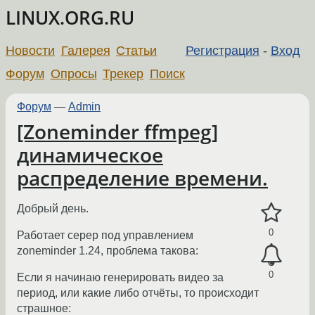
LINUX.ORG.RU
Новости
Галерея
Статьи
Регистрация
-
Вход
Форум
Опросы
Трекер
Поиск
Форум
—
Admin
[Zoneminder ffmpeg]
динамическое
распределение времени.
Добрый день.
0
Работает серер под управлением
zoneminder 1.24, проблема такова:
0
Если я начинаю генерировать видео за
период, или какие либо отчёты, то происходит
страшное: